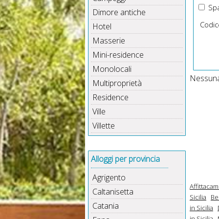
Spa
Dimore antiche
Codic
Hotel
Masserie
Mini-residence
Monolocali
Nessuna 
Multiproprietà
Residence
Ville
Villette
Alloggi per provincia
Agrigento
Affittacam
Caltanisetta
Sicilia
Be
Catania
in Sicilia
in Sicilia