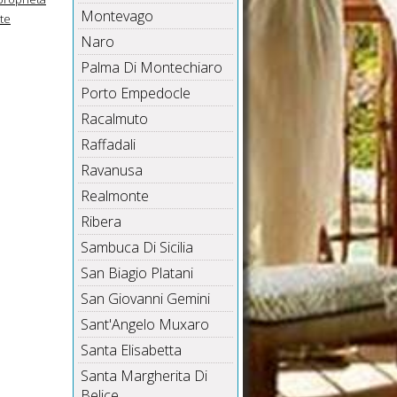
Montevago
tte
Naro
Palma Di Montechiaro
Porto Empedocle
Racalmuto
Raffadali
Ravanusa
Realmonte
Ribera
Sambuca Di Sicilia
San Biagio Platani
San Giovanni Gemini
Sant'Angelo Muxaro
Santa Elisabetta
Santa Margherita Di
Belice