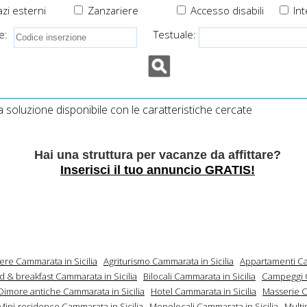
zi esterni
Zanzariere
Accesso disabili
Int
e:
Testuale:
soluzione disponibile con le caratteristiche cercate
Hai una struttura per vacanze da affittare?
Inserisci il tuo annuncio GRATIS!
ere Cammarata in Sicilia
Agriturismo Cammarata in Sicilia
Appartamenti C
d & breakfast Cammarata in Sicilia
Bilocali Cammarata in Sicilia
Campeggi 
Dimore antiche Cammarata in Sicilia
Hotel Cammarata in Sicilia
Masserie 
Mini-residence Cammarata in Sicilia
Monolocali Cammarata in Sicilia
Multi