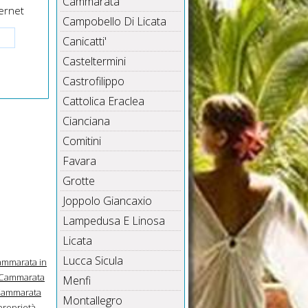
Cammarata
ernet
Campobello Di Licata
Canicatti'
Casteltermini
Castrofilippo
Cattolica Eraclea
Cianciana
Comitini
Favara
Grotte
Joppolo Giancaxio
Lampedusa E Linosa
Licata
Lucca Sicula
ammarata in
Cammarata
Menfi
Cammarata
Montallegro
proprietà