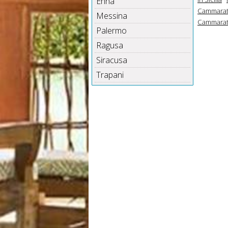
Enna
Cammarata 
Messina
Cammarata 
Palermo
Ragusa
Siracusa
Trapani