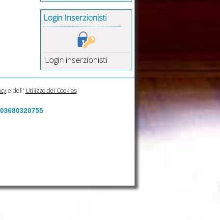
Login Inserzionisti
Login inserzionisti
acy
e dell'
Utilizzo dei Cookies
a 03680320755