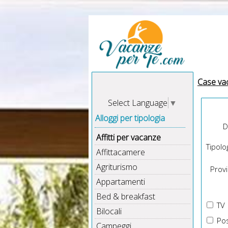
Case va
Select Language
▼
Alloggi per tipologia
D
Affitti per vacanze
Tipolog
Affittacamere
Agriturismo
Provin
Appartamenti
Bed & breakfast
TV
Bilocali
Pos
Campeggi