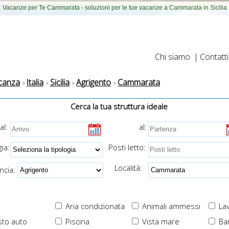
Vacanze per Te Cammarata - soluzioni per le tue vacanze a Cammarata in Sicilia
Chi siamo
|
Contatti
canza
Italia
Sicilia
Agrigento
Cammarata
Cerca la tua struttura ideale
al:
al:
ia:
Posti letto:
Località:
cia:
Aria condizionata
Animali ammessi
Lav
to auto
Piscina
Vista mare
Ba