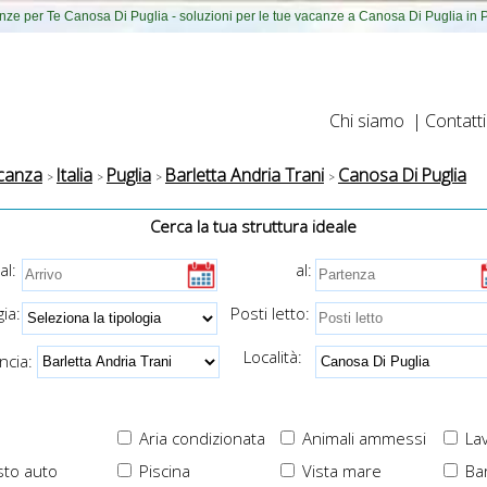
ze per Te Canosa Di Puglia - soluzioni per le tue vacanze a Canosa Di Puglia in 
Chi siamo
|
Contatti
canza
Italia
Puglia
Barletta Andria Trani
Canosa Di Puglia
Cerca la tua struttura ideale
al:
al:
ia:
Posti letto:
Località:
cia:
Aria condizionata
Animali ammessi
Lav
to auto
Piscina
Vista mare
Ba