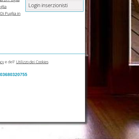
Login inserzionisti
glia
Di Puglia in
acy
e dell'
Utilizzo dei Cookies
a 03680320755