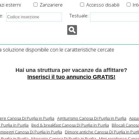
zi esterni
Zanzariere
Accesso disabili
Int
e:
Testuale:
soluzione disponibile con le caratteristiche cercate
Hai una struttura per vacanze da affittare?
Inserisci il tuo annuncio GRATIS!
ere Canosa Di Puglia in Puglia
Agriturismo Canosa Di Puglia in Puglia
Appa
Puglia in Puglia
Bed & breakfast Canosa Di Puglia in Puglia
Bilocali Canosa
mpeggi Canosa Di Puglia in Puglia
Dimore antiche Canosa Di Puglia in Pugl
Puglia in Puglia
Masserie Canosa Di Puglia in Puglia
Mini-residence Canos