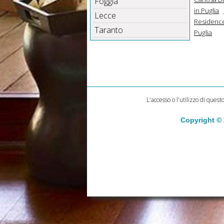
Foggia
in Puglia
Lecce
Residence
Taranto
Puglia
L'accesso o l'utilizzo di quest
Copyright ©