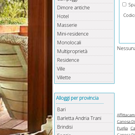
Spa
Dimore antiche
Codic
Hotel
Masserie
Mini-residence
Monolocali
Nessuna 
Multiproprietà
Residence
Ville
Villette
Alloggi per provincia
Bari
Affittacam
Barletta Andria Trani
Canosa Di 
Brindisi
Puglia
Ca
Canosa Di 