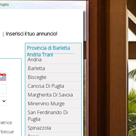
Puglia
|
Inserisci il tuo annuncio!
Provincia di Barletta
Andria Trani
Andria
Barletta
Bisceglie
Canosa Di Puglia
Margherita Di Savoia
Minervino Murge
San Ferdinando Di
Puglia
atrice
Spinazzola
rbecue