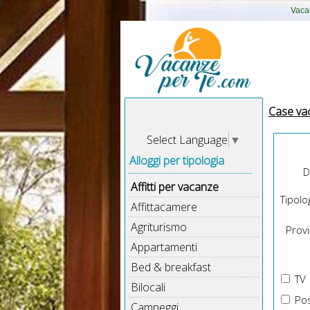
Vacan
Case va
Select Language
▼
Alloggi per tipologia
D
Affitti per vacanze
Tipolog
Affittacamere
Agriturismo
Provin
Appartamenti
Bed & breakfast
TV
Bilocali
Pos
Campeggi