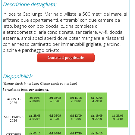
Descrizione dettagliata:
In località Capilungo, Marina di Alliste, a 500 metri dal mare, si
affittano due appartamenti, entrambi con due camere da
letto, bagno con box doccia, cucina completa di
elettrodomestici, aria condizionata, zanzariere, wi-fi, doccia
esterna, ampi spazi aperti dove poter mangiare e rilassarsi
con annesso caminetto per immancabili grigliate, giardino,
piscina e parcheggio privato.
Contatta il proprietario
Disponibilità:
(Giorno check-in: sabato; Giorno check-out: sabato)
I prezzi sono intesi
per settimana
.
dal 01/8
dal 08/08
dal 15/08
dal 22/08
AGOSTO
al 08/08
al 15/08
al 22/08
al 29/08
2026
dal 29/08
dal 05/09
dal 12/09
dal 19/09
dal 26/09
SETTEMBRE
al 05/09
al 12/09
al 19/09
al 26/09
al 03/10
2026
dal 03/10
dal 10/10
dal 17/10
dal 24/10
OTTOBRE