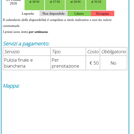
al 10/10
al 17/10
al 24/10
al 31/10
2026
Legenda
Non disponibile
Libero
Occupato
Il calendario delle disponibilità è compilato a titolo indicativo e non ha valore
contrattuale.
I prezzi sono intesi
per settimana
.
Servizi a pagamento:
Servizio
Tipo
Costo
Obbligatorio
Pulizia finale e
Per
€ 50
No
biancheria
prenotazione
Mappa: