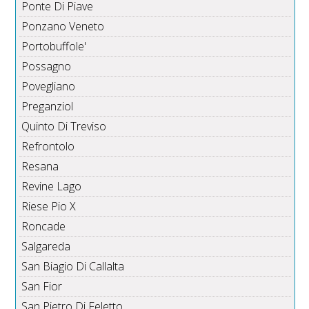
Ponte Di Piave
Ponzano Veneto
Portobuffole'
Possagno
Povegliano
Preganziol
Quinto Di Treviso
Refrontolo
Resana
Revine Lago
Riese Pio X
Roncade
Salgareda
San Biagio Di Callalta
San Fior
San Pietro Di Feletto