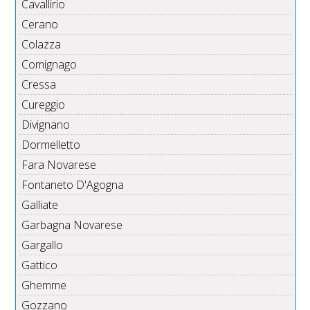
Cavallirio
Cerano
Colazza
Comignago
Cressa
Cureggio
Divignano
Dormelletto
Fara Novarese
Fontaneto D'Agogna
Galliate
Garbagna Novarese
Gargallo
Gattico
Ghemme
Gozzano