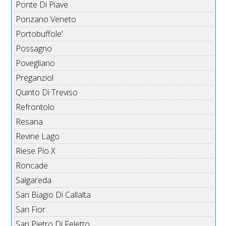
Ponte Di Piave
Ponzano Veneto
Portobuffole'
Possagno
Povegliano
Preganziol
Quinto Di Treviso
Refrontolo
Resana
Revine Lago
Riese Pio X
Roncade
Salgareda
San Biagio Di Callalta
San Fior
San Pietro Di Feletto