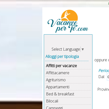
Select Language
▼
Alloggi per tipologia
oppure c
Affitti per vacanze
Perio
Affittacamere
Dal:
Agriturismo
Appartamenti
Provinc
Bed & breakfast
Bilocali
Campeggi