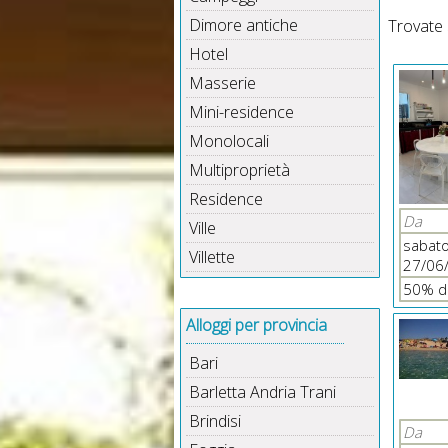
Dimore antiche
Trovate
Hotel
Masserie
Mini-residence
Monolocali
Multiproprietà
Residence
Da
Ville
sabat
Villette
27/06
50% d
Alloggi per provincia
Bari
Barletta Andria Trani
Brindisi
Da