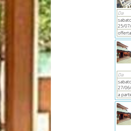
Da
sabat
25/07
offert
Da
sabat
27/06
a part