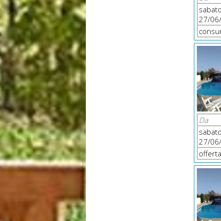
sabat
27/06
consum
Da
sabat
27/06
offert