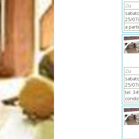
Da
sabat
25/07
a part
Da
sabat
25/07
tel. 3
condiz