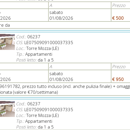
A
Prezzo
o
sabato
/2026
01/08/2026
€ 500
ire da
Cod.:
06237
CIS:
LE07509091000037335
Loc.:
Torre Mozza (LE)
Tip.:
Appartamenti
Posti letto:
da 1 a 5
A
Prezzo
o
sabato
/2026
01/08/2026
€ 950
496191782, prezzo tutto incluso (incl. anche pulizia finale) + omaggi
ionata (valore €70/settimana)
Cod.:
06237
CIS:
LE07509091000037335
Loc.:
Torre Mozza (LE)
Tip.:
Appartamenti
Posti letto:
da 1 a 5