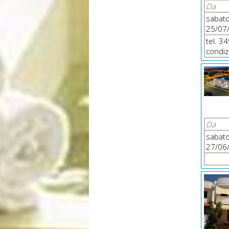
Da
sabat
25/07
tel. 3
condiz
Da
sabat
27/06