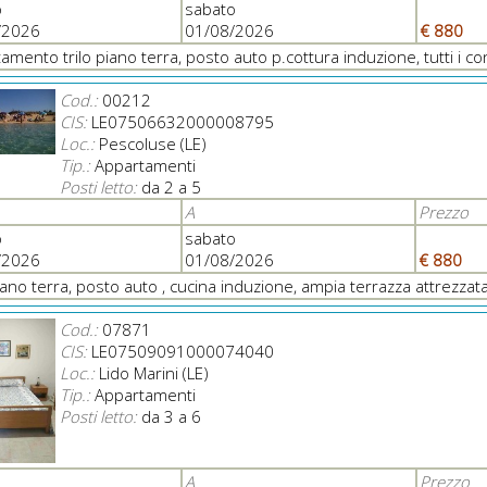
o
sabato
/2026
01/08/2026
€ 880
amento trilo piano terra, posto auto p.cottura induzione, tutti i c
Cod.:
00212
CIS:
LE07506632000008795
Loc.:
Pescoluse (LE)
Tip.:
Appartamenti
Posti letto:
da 2 a 5
A
Prezzo
o
sabato
/2026
01/08/2026
€ 880
piano terra, posto auto , cucina induzione, ampia terrazza attrezzat
Cod.:
07871
CIS:
LE07509091000074040
Loc.:
Lido Marini (LE)
Tip.:
Appartamenti
Posti letto:
da 3 a 6
A
Prezzo