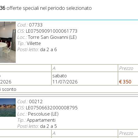
36
offerte speciali nel periodo selezionato
Cod.:
07733
CIS:
LE07509091000061773
Loc.:
Torre San Giovanni (LE)
Tip.:
Villette
Posti letto:
da 2 a 6
A
Prezzo
o
sabato
/2026
11/07/2026
€ 350
i sconto
Cod.:
00212
CIS:
LE07506632000008795
Loc.:
Pescoluse (LE)
Tip.:
Appartamenti
Posti letto:
da 2 a 5
A
Prezzo