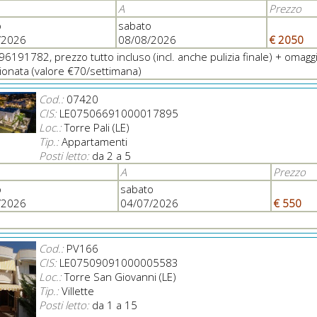
A
Prezzo
o
sabato
/2026
08/08/2026
€ 2050
496191782, prezzo tutto incluso (incl. anche pulizia finale) + omaggi
ionata (valore €70/settimana)
Cod.:
07420
CIS:
LE07506691000017895
Loc.:
Torre Pali (LE)
Tip.:
Appartamenti
Posti letto:
da 2 a 5
A
Prezzo
o
sabato
/2026
04/07/2026
€ 550
Cod.:
PV166
CIS:
LE07509091000005583
Loc.:
Torre San Giovanni (LE)
Tip.:
Villette
Posti letto:
da 1 a 15