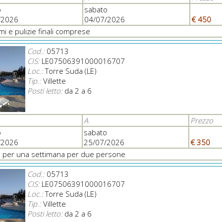
o
sabato
/2026
04/07/2026
€ 450
i e pulizie finali comprese
Cod.:
05713
CIS:
LE07506391000016707
Loc.:
Torre Suda (LE)
Tip.:
Villette
Posti letto:
da 2 a 6
A
Prezzo
o
sabato
/2026
25/07/2026
€ 350
a per una settimana per due persone
Cod.:
05713
CIS:
LE07506391000016707
Loc.:
Torre Suda (LE)
Tip.:
Villette
Posti letto:
da 2 a 6