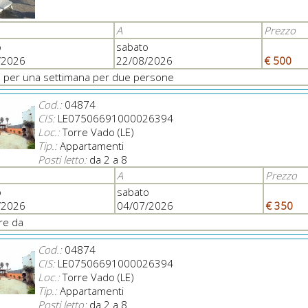
A
Prezzo
o
sabato
/2026
22/08/2026
€ 500
a per una settimana per due persone
Cod.:
04874
CIS:
LE07506691000026394
Loc.:
Torre Vado (LE)
Tip.:
Appartamenti
Posti letto:
da 2 a 8
A
Prezzo
o
sabato
/2026
04/07/2026
€ 350
ire da
Cod.:
04874
CIS:
LE07506691000026394
Loc.:
Torre Vado (LE)
Tip.:
Appartamenti
Posti letto:
da 2 a 8