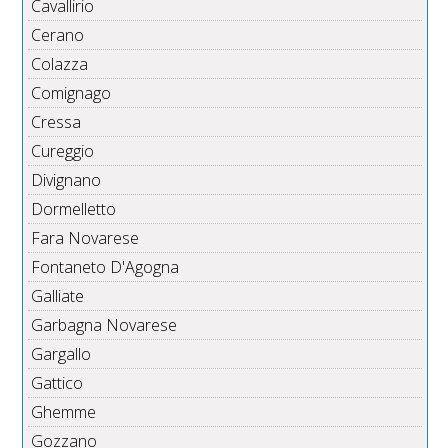
Cavallirio
Cerano
Colazza
Comignago
Cressa
Cureggio
Divignano
Dormelletto
Fara Novarese
Fontaneto D'Agogna
Galliate
Garbagna Novarese
Gargallo
Gattico
Ghemme
Gozzano