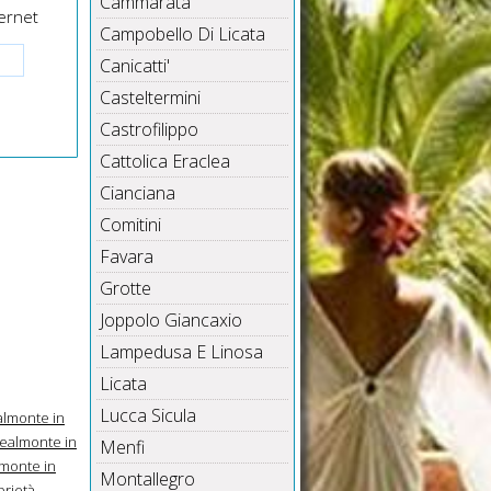
Cammarata
ernet
Campobello Di Licata
Canicatti'
Casteltermini
Castrofilippo
Cattolica Eraclea
Cianciana
Comitini
Favara
Grotte
Joppolo Giancaxio
Lampedusa E Linosa
Licata
Lucca Sicula
almonte in
ealmonte in
Menfi
monte in
Montallegro
prietà