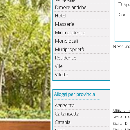
Spa
Dimore antiche
Codic
Hotel
Masserie
Mini-residence
Monolocali
Nessuna 
Multiproprietà
Residence
Ville
Villette
Alloggi per provincia
Agrigento
Affittacam
Caltanisetta
Sicilia
Be
Catania
Sicilia
Di
Sicilia
Mi