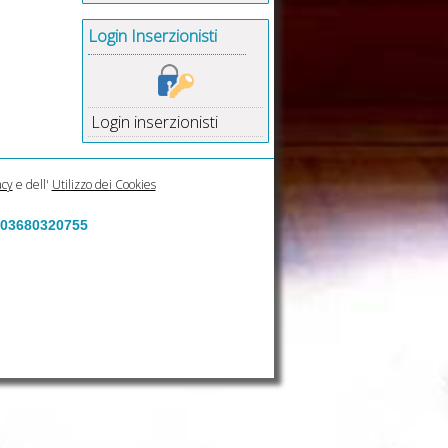
Login Inserzionisti
Login inserzionisti
acy
e dell'
Utilizzo dei Cookies
a 03680320755