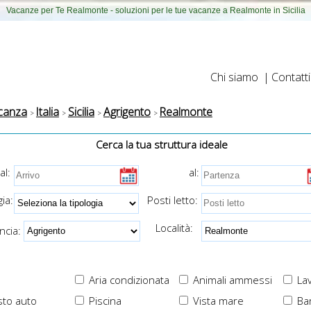
Vacanze per Te Realmonte - soluzioni per le tue vacanze a Realmonte in Sicilia
Chi siamo
|
Contatti
canza
Italia
Sicilia
Agrigento
Realmonte
Cerca la tua struttura ideale
al:
al:
ia:
Posti letto:
Località:
cia:
Aria condizionata
Animali ammessi
Lav
to auto
Piscina
Vista mare
Ba