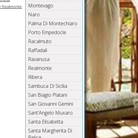
Montevago
te Realmonte
Naro
Palma Di Montechiaro
Porto Empedocle
Racalmuto
Raffadali
Ravanusa
Realmonte
Ribera
Sambuca Di Sicilia
San Biagio Platani
San Giovanni Gemini
Sant'Angelo Muxaro
Santa Elisabetta
Santa Margherita Di
Belice