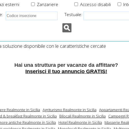
zi esterni
Zanzariere
Accesso disabili
Int
e:
Testuale:
soluzione disponibile con le caratteristiche cercate
Hai una struttura per vacanze da affittare?
Inserisci il tuo annuncio GRATIS!
ere Realmonte in Sicilia
Agriturismo Realmonte in Sicilia
Appartamenti Re
d & breakfast Realmonte in Sicilia
Bilocali Realmonte in Sicilia
Campeggi R
more antiche Realmonte in Sicilia
Hotel Realmonte in Sicilia
Masserie Real
ni-residence Realmonte in Sicilia
Monolocali Realmonte in Sicilia
Multipro