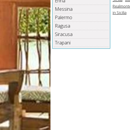
Enna
Realmonte 
Messina
in Sicilia
Palermo
Ragusa
Siracusa
Trapani