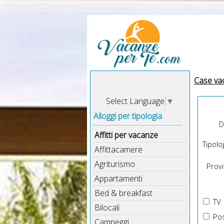
Case va
Select Language
▼
Alloggi per tipologia
D
Affitti per vacanze
Tipolog
Affittacamere
Agriturismo
Provin
Appartamenti
Bed & breakfast
TV
Bilocali
Pos
Campeggi