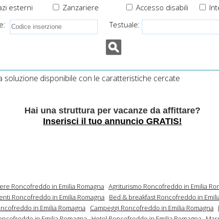
zi esterni
Zanzariere
Accesso disabili
Int
e:
Testuale:
soluzione disponibile con le caratteristiche cercate
Hai una struttura per vacanze da affittare?
Inserisci il tuo annuncio GRATIS!
mere Roncofreddo in Emilia Romagna
Agriturismo Roncofreddo in Emilia R
nti Roncofreddo in Emilia Romagna
Bed & breakfast Roncofreddo in Emil
Roncofreddo in Emilia Romagna
Campeggi Roncofreddo in Emilia Romagna
oncofreddo in Emilia Romagna
Hotel Roncofreddo in Emilia Romagna
Mass