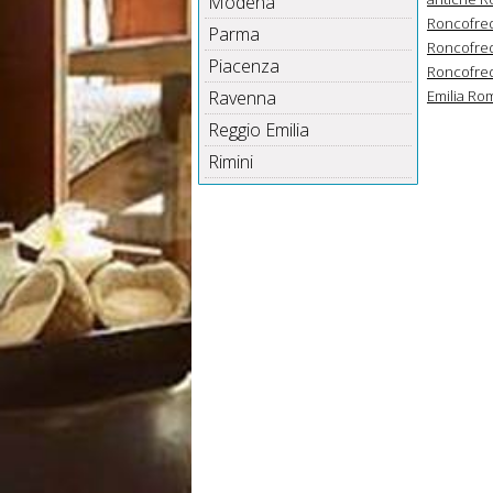
Modena
Roncofred
Parma
Roncofred
Piacenza
Roncofred
Ravenna
Emilia Ro
Reggio Emilia
Rimini