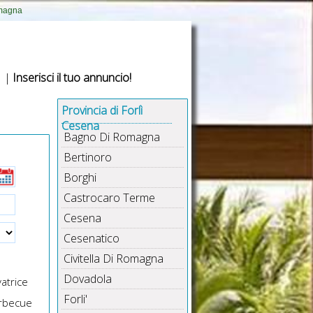
omagna
|
Inserisci il tuo annuncio!
Provincia di Forlì
Cesena
Bagno Di Romagna
Bertinoro
Borghi
Castrocaro Terme
Cesena
Cesenatico
Civitella Di Romagna
Dovadola
atrice
Forli'
rbecue