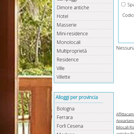
Spa
Dimore antiche
Codic
Hotel
Masserie
Mini-residence
Monolocali
Nessuna 
Multiproprietà
Residence
Ville
Villette
Alloggi per provincia
Bologna
Affittaca
Ferrara
Appartame
Forlì Cesena
Bilocali 
antiche R