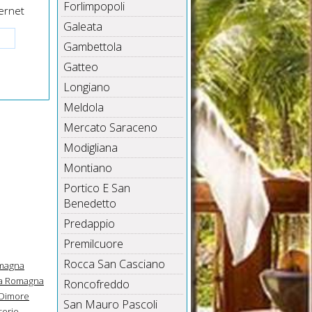
Forlimpopoli
ernet
Galeata
Gambettola
Gatteo
Longiano
Meldola
Mercato Saraceno
Modigliana
Montiano
Portico E San
Benedetto
Predappio
Premilcuore
Rocca San Casciano
omagna
ia Romagna
Roncofreddo
Dimore
San Mauro Pascoli
erie