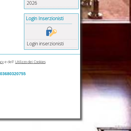
2026
Login Inserzionisti
Login inserzionisti
acy
e dell'
Utilizzo dei Cookies
a 03680320755