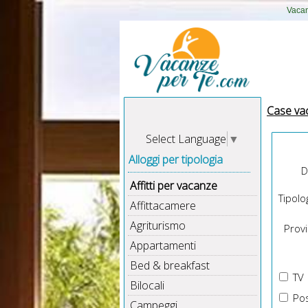
Vacan
Case va
Select Language
▼
Alloggi per tipologia
D
Affitti per vacanze
Tipolog
Affittacamere
Agriturismo
Provin
Appartamenti
Bed & breakfast
TV
Bilocali
Pos
Campeggi