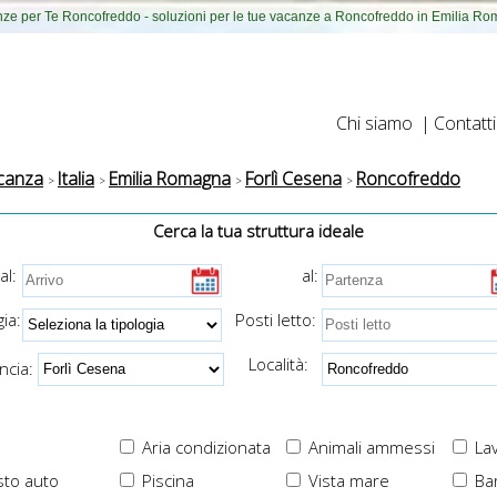
ze per Te Roncofreddo - soluzioni per le tue vacanze a Roncofreddo in Emilia R
Chi siamo
|
Contatti
canza
Italia
Emilia Romagna
Forlì Cesena
Roncofreddo
Cerca la tua struttura ideale
al:
al:
ia:
Posti letto:
Località:
cia:
Aria condizionata
Animali ammessi
Lav
to auto
Piscina
Vista mare
Ba