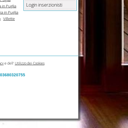
Login inserzionisti
 in Puglia
a in Puglia
a
Villette
acy
e dell'
Utilizzo dei Cookies
a 03680320755