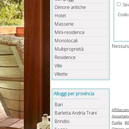
Spa
Dimore antiche
Codic
Hotel
Masserie
Mini-residence
Monolocali
Nessuna 
Multiproprietà
Residence
Ville
Villette
Alloggi per provincia
Bari
Affittacam
Barletta Andria Trani
Appartame
Brindisi
Puglia
Bi
Dimore an