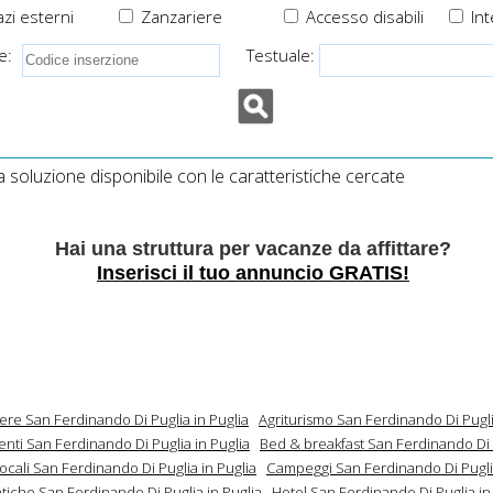
zi esterni
Zanzariere
Accesso disabili
Int
e:
Testuale:
soluzione disponibile con le caratteristiche cercate
Hai una struttura per vacanze da affittare?
Inserisci il tuo annuncio GRATIS!
ere San Ferdinando Di Puglia in Puglia
Agriturismo San Ferdinando Di Pugli
nti San Ferdinando Di Puglia in Puglia
Bed & breakfast San Ferdinando Di 
locali San Ferdinando Di Puglia in Puglia
Campeggi San Ferdinando Di Puglia
tiche San Ferdinando Di Puglia in Puglia
Hotel San Ferdinando Di Puglia in