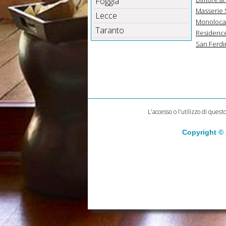
Foggia
Masserie 
Lecce
Monolocal
Taranto
Residence
San Ferdin
L'accesso o l'utilizzo di quest
Copyright ©