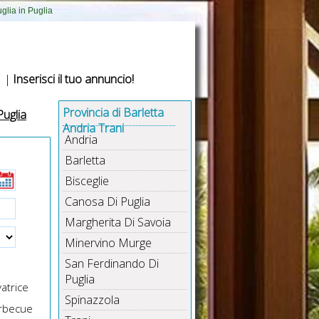
glia in Puglia
|
Inserisci il tuo annuncio!
Provincia di Barletta
Puglia
Andria Trani
Andria
Barletta
Bisceglie
Canosa Di Puglia
Margherita Di Savoia
Minervino Murge
San Ferdinando Di
Puglia
atrice
Spinazzola
rbecue