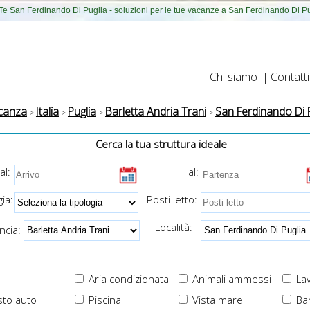
e San Ferdinando Di Puglia - soluzioni per le tue vacanze a San Ferdinando Di Pu
Chi siamo
|
Contatti
canza
Italia
Puglia
Barletta Andria Trani
San Ferdinando Di 
Cerca la tua struttura ideale
al:
al:
ia:
Posti letto:
Località:
cia:
Aria condizionata
Animali ammessi
Lav
to auto
Piscina
Vista mare
Ba