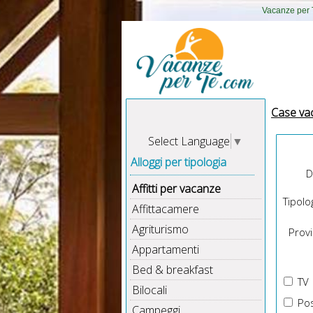
Vacanze per T
Case va
Select Language
▼
Alloggi per tipologia
D
Affitti per vacanze
Tipolog
Affittacamere
Agriturismo
Provin
Appartamenti
Bed & breakfast
TV
Bilocali
Pos
Campeggi