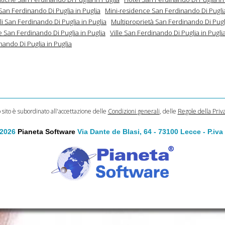
San Ferdinando Di Puglia in Puglia
Mini-residence San Ferdinando Di Puglia
i San Ferdinando Di Puglia in Puglia
Multiproprietà San Ferdinando Di Pugli
 San Ferdinando Di Puglia in Puglia
Ville San Ferdinando Di Puglia in Pugli
ando Di Puglia in Puglia
o sito è subordinato all'accettazione delle
Condizioni generali
, delle
Regole della Priv
 2026
Pianeta Software
Via Dante de Blasi, 64 - 73100 Lecce - P.iv