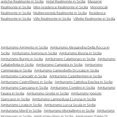
antiche Realmonte in Sicilia
Hotel Realmonte in Sicilia
Masserie
Realmonte in Sicilia
Mini-residence Realmonte in Sicilia
Monolocali
Realmonte in Sicilia
Multiproprietà Realmonte in Sicilia
Residence
Realmonte in Sicilia
Ville Realmonte in Sicilia
Villette Realmonte in Sicilia
Agriturismo Agrigento in Sicilia
Agriturismo Alessandria Della Rocca in
Sicilia
Agriturismo Aragona in Sicilia
Agriturismo Bivona in Sicilia
Agriturismo Burgio in Sicilia
Agriturismo Calamonaci in Sicilia
Agriturismo
Caltabellotta in Sicilia
Agriturismo Camastra in Sicilia
Agriturismo
Cammarata in Sicilia
Agriturismo Campobello Di Licata in Sicilia
Agriturismo Canicatti' in Sicilia
Agriturismo Casteltermini in Sicilia
Agriturismo Castrofilippo in Sicilia
Agriturismo Cattolica Eraclea in Sicilia
Agriturismo Cianciana in Sicilia
Agriturismo Comitini in Sicilia
Agriturismo
Favara in Sicilia
Agriturismo Grotte in Sicilia
Agriturismo Joppolo
Giancaxio in Sicilia
Agriturismo Lampedusa E Linosa in Sicilia
Agriturismo Licata in Sicilia
Agriturismo Lucca Sicula in Sicilia
Agriturismo Menfi in Sicilia
Agriturismo Montallegro in Sicilia
Agriturismo
Montevago in Sicilia
Agriturismo Naro in Sicilia
Agriturismo Palma Di