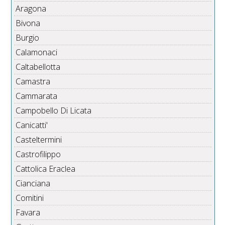
Aragona
Bivona
Burgio
Calamonaci
Caltabellotta
Camastra
Cammarata
Campobello Di Licata
Canicatti'
Casteltermini
Castrofilippo
Cattolica Eraclea
Cianciana
Comitini
Favara