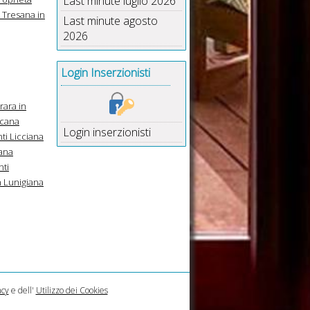
Last minute luglio 2026
e Tresana in
Last minute agosto
2026
Login Inserzionisti
rara in
scana
Login inserzionisti
i Licciana
ana
ti
n Lunigiana
acy
e dell'
Utilizzo dei Cookies