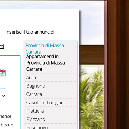
|
Inserisci il tuo annuncio!
Provincia di Massa
ti
Carrara
Appartamenti in
Provincia di Massa
Carrara
Aulla
Bagnone
Carrara
Casola In Lunigiana
Filattiera
atrice
Fivizzano
rbecue
Fosdinovo