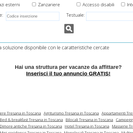
zi esterni
Zanzariere
Accesso disabili
Int
e:
Testuale:
soluzione disponibile con le caratteristiche cercate
Hai una struttura per vacanze da affittare?
Inserisci il tuo annuncio GRATIS!
mere Tresana in Toscana
Agriturismo Tresana in Toscana
Appartamenti Tre
Bed & breakfast Tresana in Toscana
Bilocali Tresana in Toscana
Campeggi
Dimore antiche Tresana in Toscana
Hotel Tresana in Toscana
Masserie Tr
Mini-residence Tresana in Toscana
Monolocali Tresana in Toscana
Multip