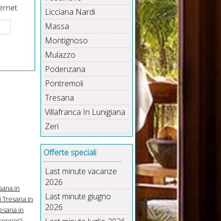
ernet
Licciana Nardi
Massa
Montignoso
Mulazzo
Podenzana
Pontremoli
Tresana
Villafranca In Lunigiana
Zeri
Offerte speciali
Last minute vacanze
2026
sana in
Last minute giugno
 Tresana in
2026
esana in
roprietà