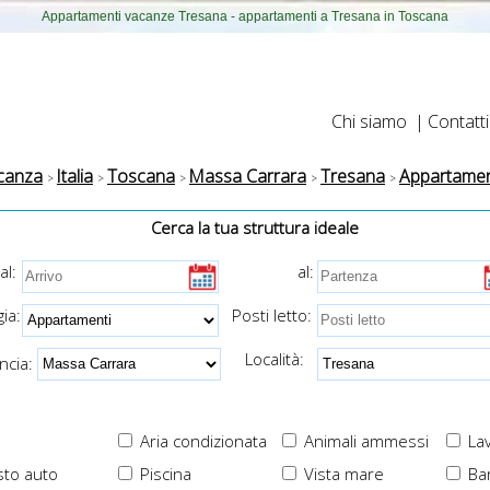
Appartamenti vacanze Tresana - appartamenti a Tresana in Toscana
Chi siamo
|
Contatti
canza
Italia
Toscana
Massa Carrara
Tresana
Appartamen
Cerca la tua struttura ideale
al:
al:
ia:
Posti letto:
Località:
cia:
Aria condizionata
Animali ammessi
Lav
to auto
Piscina
Vista mare
Ba