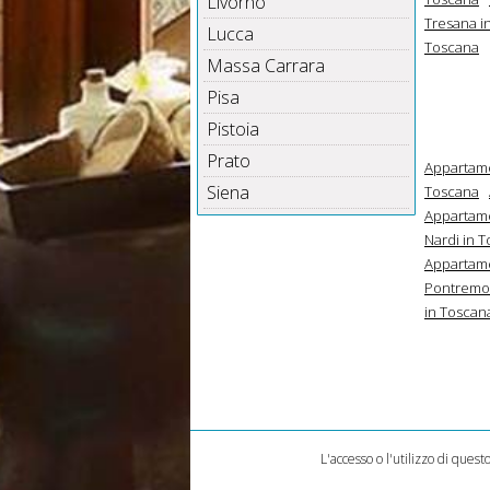
Livorno
Tresana i
Lucca
Toscana
Massa Carrara
Pisa
Pistoia
Prato
Appartame
Siena
Toscana
Appartame
Nardi in 
Appartame
Pontremol
in Toscan
L'accesso o l'utilizzo di quest