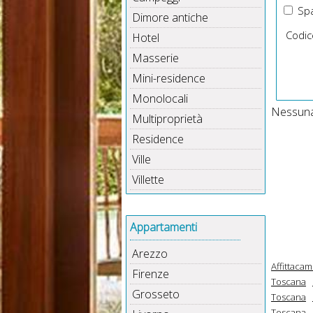
Spa
Dimore antiche
Codic
Hotel
Masserie
Mini-residence
Monolocali
Nessuna 
Multiproprietà
Residence
Ville
Villette
Appartamenti
Arezzo
Affittaca
Firenze
Toscana
Grosseto
Toscana
Toscana