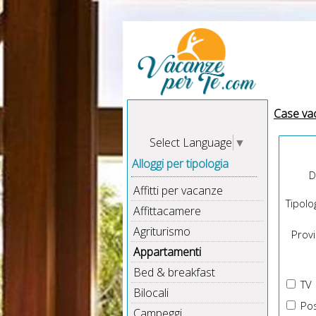
Case va
Select Language
▼
Alloggi per tipologia
D
Affitti per vacanze
Tipolog
Affittacamere
Agriturismo
Provin
Appartamenti
Bed & breakfast
TV
Bilocali
Pos
Campeggi