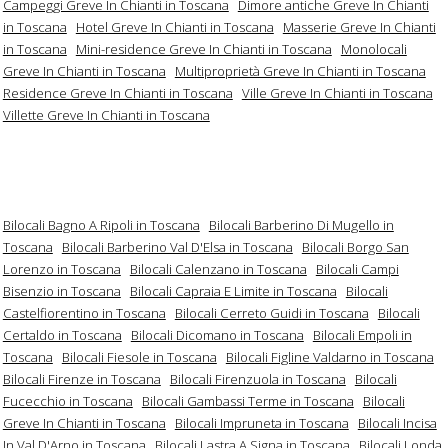
Campeggi Greve In Chianti in Toscana
Dimore antiche Greve In Chianti
in Toscana
Hotel Greve In Chianti in Toscana
Masserie Greve In Chianti
in Toscana
Mini-residence Greve In Chianti in Toscana
Monolocali
Greve In Chianti in Toscana
Multiproprietà Greve In Chianti in Toscana
Residence Greve In Chianti in Toscana
Ville Greve In Chianti in Toscana
Villette Greve In Chianti in Toscana
Bilocali Bagno A Ripoli in Toscana
Bilocali Barberino Di Mugello in
Toscana
Bilocali Barberino Val D'Elsa in Toscana
Bilocali Borgo San
Lorenzo in Toscana
Bilocali Calenzano in Toscana
Bilocali Campi
Bisenzio in Toscana
Bilocali Capraia E Limite in Toscana
Bilocali
Castelfiorentino in Toscana
Bilocali Cerreto Guidi in Toscana
Bilocali
Certaldo in Toscana
Bilocali Dicomano in Toscana
Bilocali Empoli in
Toscana
Bilocali Fiesole in Toscana
Bilocali Figline Valdarno in Toscana
Bilocali Firenze in Toscana
Bilocali Firenzuola in Toscana
Bilocali
Fucecchio in Toscana
Bilocali Gambassi Terme in Toscana
Bilocali
Greve In Chianti in Toscana
Bilocali Impruneta in Toscana
Bilocali Incisa
In Val D'Arno in Toscana
Bilocali Lastra A Signa in Toscana
Bilocali Londa