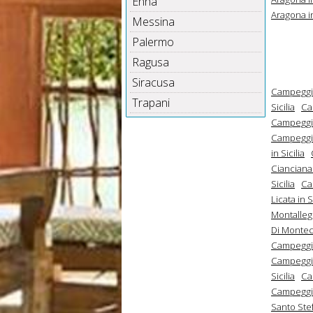
Enna
Aragona in
Messina
Palermo
Ragusa
Siracusa
Campeggi A
Trapani
Sicilia
Ca
Campeggi C
Campeggi C
in Sicilia
Cianciana 
Sicilia
Ca
Licata in S
Montallegr
Di Montech
Campeggi R
Campeggi R
Sicilia
Ca
Campeggi S
Santo Stef