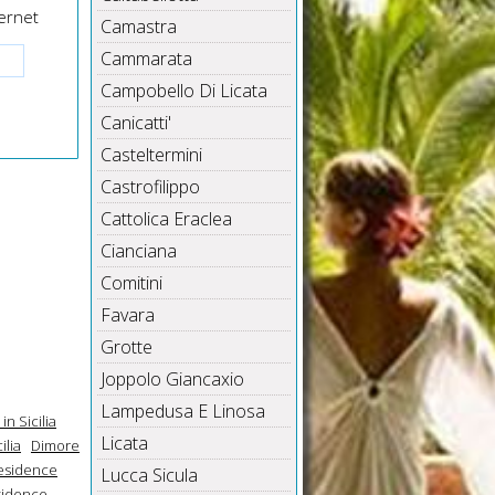
ernet
Camastra
Cammarata
Campobello Di Licata
Canicatti'
Casteltermini
Castrofilippo
Cattolica Eraclea
Cianciana
Comitini
Favara
Grotte
Joppolo Giancaxio
Lampedusa E Linosa
n Sicilia
Licata
ilia
Dimore
residence
Lucca Sicula
sidence