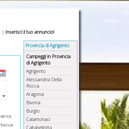
|
Inserisci il tuo annuncio!
Provincia di Agrigento
Campeggi in Provincia
di Agrigento
Agrigento
Alessandria Della
Rocca
Aragona
Bivona
Burgio
atrice
Calamonaci
rbecue
Caltabellotta