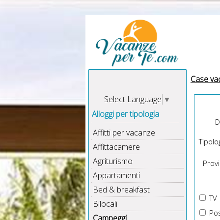
Case va
Select Language
▼
Alloggi per tipologia
D
Affitti per vacanze
Tipolog
Affittacamere
Agriturismo
Provin
Appartamenti
Bed & breakfast
TV
Bilocali
Pos
Campeggi