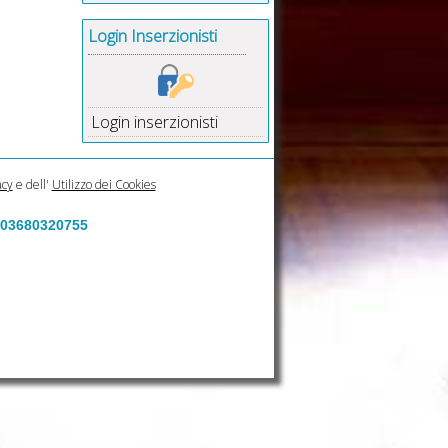
Login Inserzionisti
Login inserzionisti
acy
e dell'
Utilizzo dei Cookies
a 03680320755