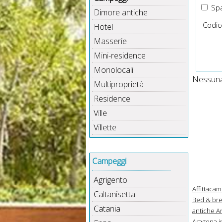
Spa
Dimore antiche
Codic
Hotel
Masserie
Mini-residence
Monolocali
Nessuna 
Multiproprietà
Residence
Ville
Villette
Campeggi
Agrigento
Affittacam
Caltanisetta
Bed & brea
Catania
antiche Ar
Aragona in