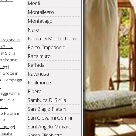
Menfi
Montallegro
Montevago
Naro
Palma Di Montechiaro
Aragona in
 Sicilia
Porto Empedocle
n Sicilia
Racalmuto
teltermini
Raffadali
eggi
 Grotte in
Ravanusa
a
Campeggi
Realmonte
i
Ribera
eggi Palma
Sambuca Di Sicilia
 Sicilia
cilia
San Biagio Platani
o Platani in
San Giovanni Gemini
lia
Sant'Angelo Muxaro
ampeggi
Sicilia
Santa Elisabetta