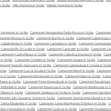
 Sicilia
Ville Aragona in Sicilia
Villette Aragona in Sicilia
grigento in Sicilia
Campeggi Alessandria Della Rocca in Sicilia
Campeggi 
mpeggi Bivona in Sicilia
Campeggi Burgio in Sicilia
Campeggi Calamonaci in
altabellotta in Sicilia
Campeggi Camastra in Sicilia
Campeggi Cammarata i
ampobello Di Licata in Sicilia
Campeggi Canicatti' in Sicilia
Campeggi Cas
Campeggi Castrofilippo in Sicilia
Campeggi Cattolica Eraclea in Sicilia
Camp
in Sicilia
Campeggi Comitini in Sicilia
Campeggi Favara in Sicilia
Campeggi
mpeggi Joppolo Giancaxio in Sicilia
Campeggi Lampedusa E Linosa in Sicili
icilia
Campeggi Lucca Sicula in Sicilia
Campeggi Menfi in Sicilia
Campegg
o in Sicilia
Campeggi Montevago in Sicilia
Campeggi Naro in Sicilia
Camp
iaro in Sicilia
Campeggi Porto Empedocle in Sicilia
Campeggi Racalmuto in
affadali in Sicilia
Campeggi Ravanusa in Sicilia
Campeggi Realmonte in Si
ibera in Sicilia
Campeggi Sambuca Di Sicilia in Sicilia
Campeggi San Biagi
mpeggi San Giovanni Gemini in Sicilia
Campeggi Sant'Angelo Muxaro in Sici
anta Elisabetta in Sicilia
Campeggi Santa Margherita Di Belice in Sicilia
C
ano Quisquina in Sicilia
Campeggi Sciacca in Sicilia
Campeggi Siculiana in 