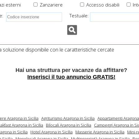
zi esterni
Zanzariere
Accesso disabili
Int
e:
Testuale:
soluzione disponibile con le caratteristiche cercate
Hai una struttura per vacanze da affittare?
Inserisci il tuo annuncio GRATIS!
ere Aragona in Sicilia
Agriturismo Aragona in Sicilia
Appartamenti Aragona i
kfast Aragona in Sicilia
Bilocali Aragona in Sicilia
Campeggi Aragona in Sic
agona in Sicilia
Hotel Aragona in Sicilia
Masserie Aragona in Sicilia
Mini-
 Sicilia
Monolocali Aragona in Sicilia
Multiproprietà Aragona in Sicilia
Re