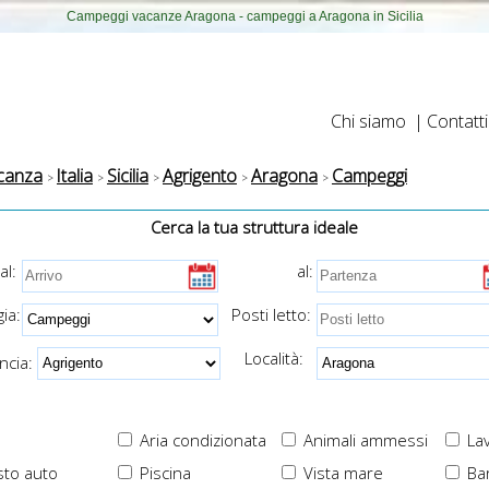
Campeggi vacanze Aragona - campeggi a Aragona in Sicilia
Chi siamo
|
Contatti
canza
Italia
Sicilia
Agrigento
Aragona
Campeggi
Cerca la tua struttura ideale
al:
al:
ia:
Posti letto:
Località:
cia:
Aria condizionata
Animali ammessi
Lav
to auto
Piscina
Vista mare
Ba