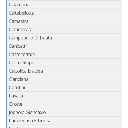
Calamonaci
Caltabellotta
Camastra
Cammarata
Campobello Di Licata
Canicatti'
Casteltermini
Castrofilippo
Cattolica Eraclea
Cianciana
Comitini
Favara
Grotte
Joppolo Giancaxio
Lampedusa E Linosa