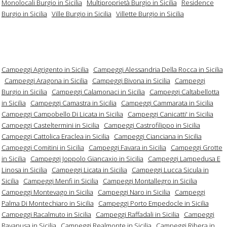
Monolocali Burgio in Sicilia
Multiproprietà Burgio in Sicilia
Residence
Burgio in Sicilia
Ville Burgio in Sicilia
Villette Burgio in Sicilia
Campeggi Agrigento in Sicilia
Campeggi Alessandria Della Rocca in Sicilia
Campeggi Aragona in Sicilia
Campeggi Bivona in Sicilia
Campeggi
Burgio in Sicilia
Campeggi Calamonaci in Sicilia
Campeggi Caltabellotta
in Sicilia
Campeggi Camastra in Sicilia
Campeggi Cammarata in Sicilia
Campeggi Campobello Di Licata in Sicilia
Campeggi Canicatti' in Sicilia
Campeggi Casteltermini in Sicilia
Campeggi Castrofilippo in Sicilia
Campeggi Cattolica Eraclea in Sicilia
Campeggi Cianciana in Sicilia
Campeggi Comitini in Sicilia
Campeggi Favara in Sicilia
Campeggi Grotte
in Sicilia
Campeggi Joppolo Giancaxio in Sicilia
Campeggi Lampedusa E
Linosa in Sicilia
Campeggi Licata in Sicilia
Campeggi Lucca Sicula in
Sicilia
Campeggi Menfi in Sicilia
Campeggi Montallegro in Sicilia
Campeggi Montevago in Sicilia
Campeggi Naro in Sicilia
Campeggi
Palma Di Montechiaro in Sicilia
Campeggi Porto Empedocle in Sicilia
Campeggi Racalmuto in Sicilia
Campeggi Raffadali in Sicilia
Campeggi
Ravanusa in Sicilia
Campeggi Realmonte in Sicilia
Campeggi Ribera in