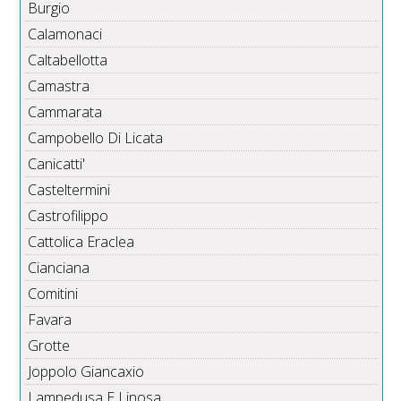
Burgio
Calamonaci
Caltabellotta
Camastra
Cammarata
Campobello Di Licata
Canicatti'
Casteltermini
Castrofilippo
Cattolica Eraclea
Cianciana
Comitini
Favara
Grotte
Joppolo Giancaxio
Lampedusa E Linosa