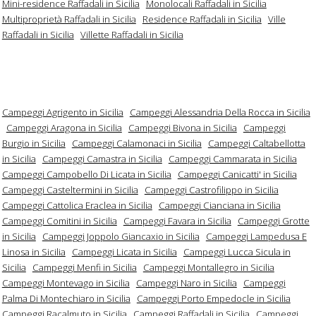
Mini-residence Raffadali in Sicilia
Monolocali Raffadali in Sicilia
Multiproprietà Raffadali in Sicilia
Residence Raffadali in Sicilia
Ville
Raffadali in Sicilia
Villette Raffadali in Sicilia
Campeggi Agrigento in Sicilia
Campeggi Alessandria Della Rocca in Sicilia
Campeggi Aragona in Sicilia
Campeggi Bivona in Sicilia
Campeggi
Burgio in Sicilia
Campeggi Calamonaci in Sicilia
Campeggi Caltabellotta
in Sicilia
Campeggi Camastra in Sicilia
Campeggi Cammarata in Sicilia
Campeggi Campobello Di Licata in Sicilia
Campeggi Canicatti' in Sicilia
Campeggi Casteltermini in Sicilia
Campeggi Castrofilippo in Sicilia
Campeggi Cattolica Eraclea in Sicilia
Campeggi Cianciana in Sicilia
Campeggi Comitini in Sicilia
Campeggi Favara in Sicilia
Campeggi Grotte
in Sicilia
Campeggi Joppolo Giancaxio in Sicilia
Campeggi Lampedusa E
Linosa in Sicilia
Campeggi Licata in Sicilia
Campeggi Lucca Sicula in
Sicilia
Campeggi Menfi in Sicilia
Campeggi Montallegro in Sicilia
Campeggi Montevago in Sicilia
Campeggi Naro in Sicilia
Campeggi
Palma Di Montechiaro in Sicilia
Campeggi Porto Empedocle in Sicilia
Campeggi Racalmuto in Sicilia
Campeggi Raffadali in Sicilia
Campeggi