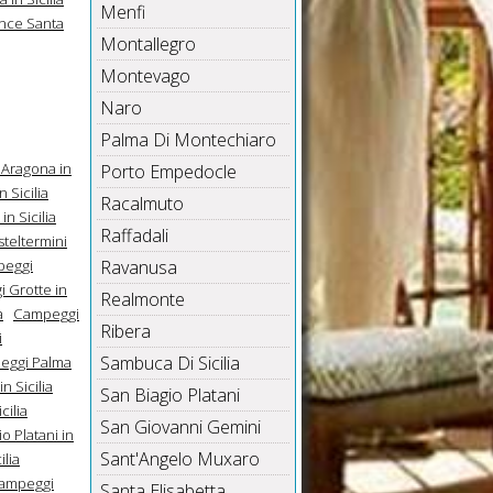
Menfi
nce Santa
Montallegro
Montevago
Naro
Palma Di Montechiaro
Aragona in
Porto Empedocle
 Sicilia
Racalmuto
n Sicilia
Raffadali
teltermini
eggi
Ravanusa
 Grotte in
Realmonte
a
Campeggi
Ribera
i
Sambuca Di Sicilia
eggi Palma
 Sicilia
San Biagio Platani
cilia
San Giovanni Gemini
o Platani in
Sant'Angelo Muxaro
lia
ampeggi
Santa Elisabetta