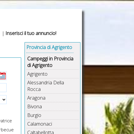
|
Inserisci il tuo annuncio!
Provincia di Agrigento
Campeggi in Provincia
di Agrigento
Agrigento
Alessandria Della
Rocca
Aragona
Bivona
Burgio
atrice
Calamonaci
rbecue
Caltabellotta