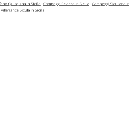
ano Quisquina in Sicilia
Campeggi Sciacca in Sicilia
Campeggi Siculiana in 
illafranca Sicula in Sicilia