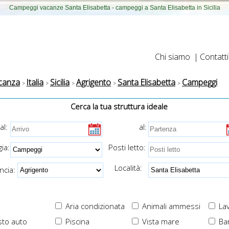
Campeggi vacanze Santa Elisabetta - campeggi a Santa Elisabetta in Sicilia
Chi siamo
|
Contatti
canza
Italia
Sicilia
Agrigento
Santa Elisabetta
Campeggi
Cerca la tua struttura ideale
al:
al:
ia:
Posti letto:
Località:
cia:
Aria condizionata
Animali ammessi
Lav
to auto
Piscina
Vista mare
Ba