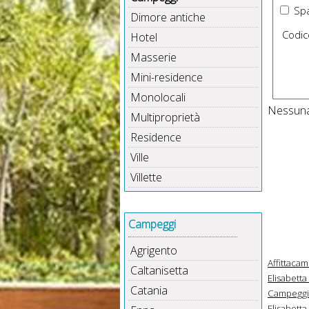
Spa
Dimore antiche
Codic
Hotel
Masserie
Mini-residence
Monolocali
Nessuna 
Multiproprietà
Residence
Ville
Villette
Campeggi
Agrigento
Affittacam
Caltanisetta
Elisabetta 
Catania
Campeggi S
Elisabetta 