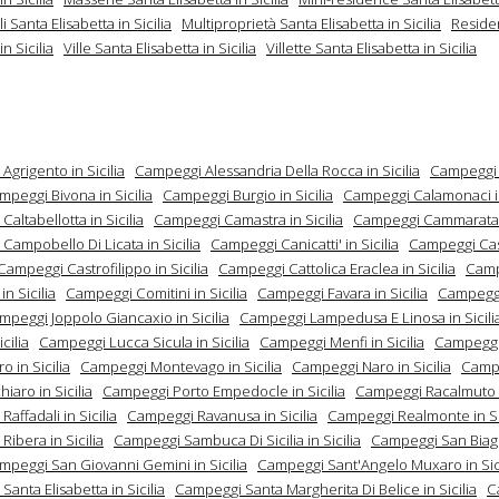
 Santa Elisabetta in Sicilia
Multiproprietà Santa Elisabetta in Sicilia
Reside
in Sicilia
Ville Santa Elisabetta in Sicilia
Villette Santa Elisabetta in Sicilia
grigento in Sicilia
Campeggi Alessandria Della Rocca in Sicilia
Campeggi 
mpeggi Bivona in Sicilia
Campeggi Burgio in Sicilia
Campeggi Calamonaci in
altabellotta in Sicilia
Campeggi Camastra in Sicilia
Campeggi Cammarata i
ampobello Di Licata in Sicilia
Campeggi Canicatti' in Sicilia
Campeggi Cas
Campeggi Castrofilippo in Sicilia
Campeggi Cattolica Eraclea in Sicilia
Camp
in Sicilia
Campeggi Comitini in Sicilia
Campeggi Favara in Sicilia
Campeggi
mpeggi Joppolo Giancaxio in Sicilia
Campeggi Lampedusa E Linosa in Sicili
icilia
Campeggi Lucca Sicula in Sicilia
Campeggi Menfi in Sicilia
Campegg
o in Sicilia
Campeggi Montevago in Sicilia
Campeggi Naro in Sicilia
Camp
iaro in Sicilia
Campeggi Porto Empedocle in Sicilia
Campeggi Racalmuto in
affadali in Sicilia
Campeggi Ravanusa in Sicilia
Campeggi Realmonte in Si
ibera in Sicilia
Campeggi Sambuca Di Sicilia in Sicilia
Campeggi San Biagi
mpeggi San Giovanni Gemini in Sicilia
Campeggi Sant'Angelo Muxaro in Sici
anta Elisabetta in Sicilia
Campeggi Santa Margherita Di Belice in Sicilia
C