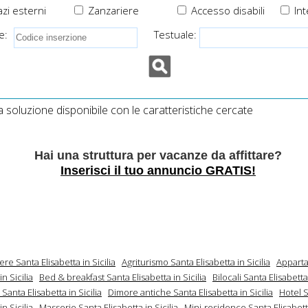
zi esterni
Zanzariere
Accesso disabili
Int
e:
Testuale:
soluzione disponibile con le caratteristiche cercate
Hai una struttura per vacanze da affittare?
Inserisci il tuo annuncio GRATIS!
ere Santa Elisabetta in Sicilia
Agriturismo Santa Elisabetta in Sicilia
Apparta
in Sicilia
Bed & breakfast Santa Elisabetta in Sicilia
Bilocali Santa Elisabetta 
anta Elisabetta in Sicilia
Dimore antiche Santa Elisabetta in Sicilia
Hotel 
in Sicilia
Masserie Santa Elisabetta in Sicilia
Mini-residence Santa Elisabetta