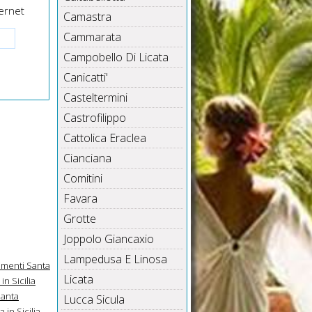
ernet
Camastra
Cammarata
Campobello Di Licata
Canicatti'
Casteltermini
Castrofilippo
Cattolica Eraclea
Cianciana
Comitini
Favara
Grotte
Joppolo Giancaxio
Lampedusa E Linosa
menti Santa
Licata
in Sicilia
Santa
Lucca Sicula
 in Sicilia