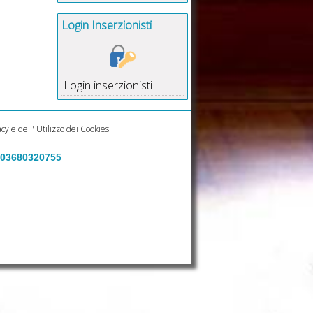
Login Inserzionisti
Login inserzionisti
acy
e dell'
Utilizzo dei Cookies
a 03680320755