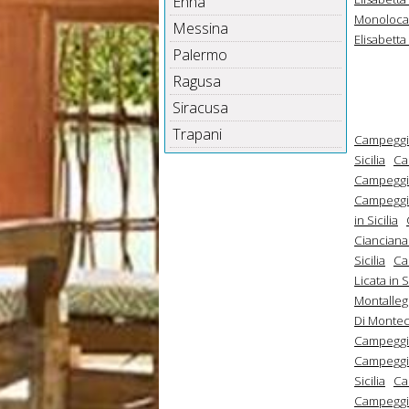
Enna
Monolocali
Messina
Elisabetta 
Palermo
Ragusa
Siracusa
Trapani
Campeggi A
Sicilia
Ca
Campeggi C
Campeggi C
in Sicilia
Cianciana 
Sicilia
Ca
Licata in S
Montallegr
Di Montech
Campeggi R
Campeggi R
Sicilia
Ca
Campeggi S