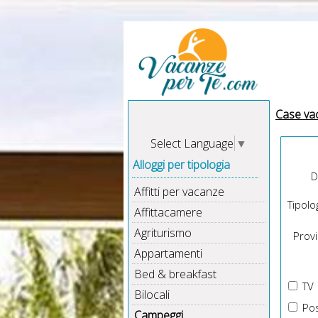
Case va
Select Language
▼
Alloggi per tipologia
D
Affitti per vacanze
Tipolog
Affittacamere
Agriturismo
Provin
Appartamenti
Bed & breakfast
TV
Bilocali
Pos
Campeggi