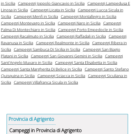
in Sicilia
Campeggi Joppolo Giancaxio in Sicilia
Campeggi Lampedusa E
Linosa in Sicilia
Campeggi Licata in Sicilia
Campeggi Lucca Sicula in
Sicilia
Campeggi Menfi in Sicilia
Campeggi Montallegro in Sicilia
Campeggi Montevago in Sicilia
Campeggi Naro in Sicilia
Campeggi
Palma Di Montechiaro in Sicilia
Campeggi Porto Empedocle in Sicilia
Campeggi Racalmuto in Sicilia
Campeggi Raffadali in Sicilia
Campeggi
Ravanusa in Sicilia
Campeggi Realmonte in Sicilia
Campeggi Ribera in
Sicilia
Campeggi Sambuca Di Sicilia in Sicilia
Campeggi San Biagio
Platani in Sicilia
Campeggi San Giovanni Gemini in Sicilia
Campeggi
Sant'Angelo Muxaro in Sicilia
Campeggi Santa Elisabetta in Sicilia
Campeggi Santa Margherita Di Belice in Sicilia
Campeggi Santo Stefano
Quisquina in Sicilia
Campeggi Sciacca in Sicilia
Campeggi Siculiana in
Sicilia
Campeggi Villafranca Sicula in Sicilia
Provincia di Agrigento
Campeggi in Provincia di Agrigento