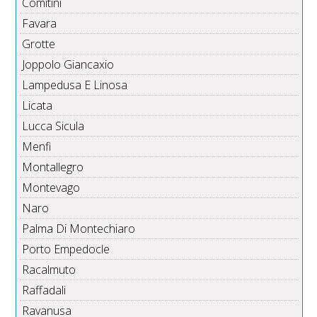
Comitini
Favara
Grotte
Joppolo Giancaxio
Lampedusa E Linosa
Licata
Lucca Sicula
Menfi
Montallegro
Montevago
Naro
Palma Di Montechiaro
Porto Empedocle
Racalmuto
Raffadali
Ravanusa