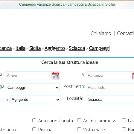
Campeggi vacanze Sciacca - campeggi a Sciacca in Sicilia
Chi siamo
|
Contatti
canza
Italia
Sicilia
Agrigento
Sciacca
Campeggi
Cerca la tua struttura ideale
al:
al:
ia:
Posti letto:
Località:
cia:
Aria condizionata
Animali ammessi
Lav
to auto
Piscina
Vista mare
Ba