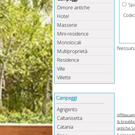
Spa
Dimore antiche
Codic
Hotel
Masserie
Mini-residence
Monolocali
Nessuna 
Multiproprietà
Residence
Ville
Villette
Campeggi
Agrigento
Affittacam
Caltanisetta
& breakfas
Catania
antiche Sc
Sciacca in 