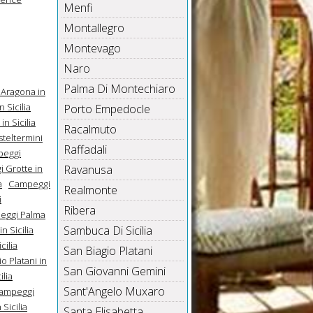
Menfi
Montallegro
Montevago
Naro
Palma Di Montechiaro
Aragona in
 Sicilia
Porto Empedocle
n Sicilia
Racalmuto
teltermini
Raffadali
eggi
 Grotte in
Ravanusa
a
Campeggi
Realmonte
i
Ribera
eggi Palma
Sambuca Di Sicilia
 Sicilia
cilia
San Biagio Platani
o Platani in
San Giovanni Gemini
lia
Sant'Angelo Muxaro
ampeggi
Sicilia
Santa Elisabetta