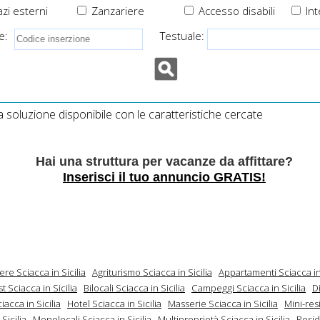
zi esterni
Zanzariere
Accesso disabili
Int
e:
Testuale:
soluzione disponibile con le caratteristiche cercate
Hai una struttura per vacanze da affittare?
Inserisci il tuo annuncio GRATIS!
ere Sciacca in Sicilia
Agriturismo Sciacca in Sicilia
Appartamenti Sciacca in 
t Sciacca in Sicilia
Bilocali Sciacca in Sicilia
Campeggi Sciacca in Sicilia
D
iacca in Sicilia
Hotel Sciacca in Sicilia
Masserie Sciacca in Sicilia
Mini-re
Sicilia
Monolocali Sciacca in Sicilia
Multiproprietà Sciacca in Sicilia
Resi