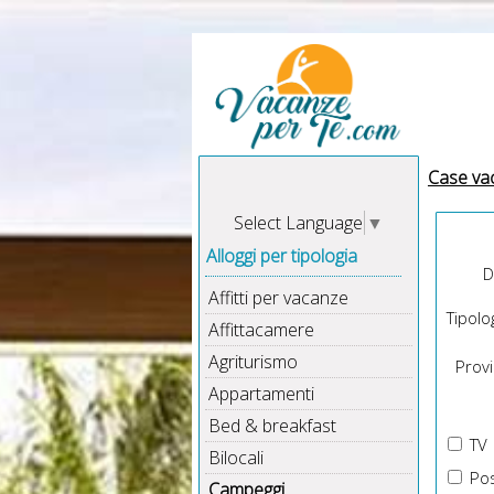
Case va
Select Language
▼
Alloggi per tipologia
D
Affitti per vacanze
Tipolog
Affittacamere
Agriturismo
Provin
Appartamenti
Bed & breakfast
TV
Bilocali
Pos
Campeggi