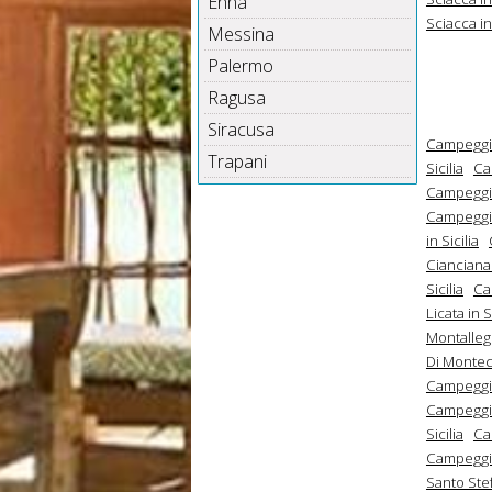
Enna
Sciacca in 
Messina
Palermo
Ragusa
Siracusa
Campeggi A
Trapani
Sicilia
Ca
Campeggi C
Campeggi C
in Sicilia
Cianciana 
Sicilia
Ca
Licata in S
Montallegr
Di Montech
Campeggi R
Campeggi R
Sicilia
Ca
Campeggi S
Santo Stef