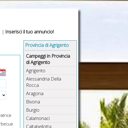
|
Inserisci il tuo annuncio!
Provincia di Agrigento
Campeggi in Provincia
di Agrigento
Agrigento
Alessandria Della
Rocca
Aragona
Bivona
Burgio
atrice
Calamonaci
rbecue
Caltabellotta