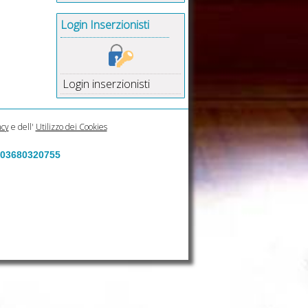
Login Inserzionisti
Login inserzionisti
acy
e dell'
Utilizzo dei Cookies
a 03680320755