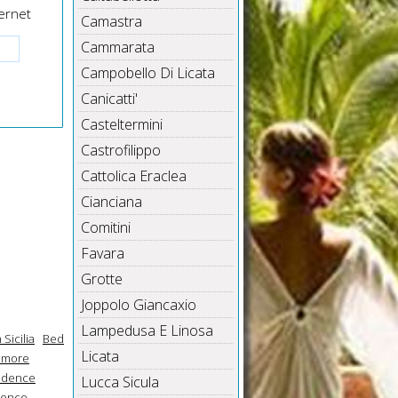
ernet
Camastra
Cammarata
Campobello Di Licata
Canicatti'
Casteltermini
Castrofilippo
Cattolica Eraclea
Cianciana
Comitini
Favara
Grotte
Joppolo Giancaxio
Lampedusa E Linosa
Sicilia
Bed
Licata
imore
sidence
Lucca Sicula
dence