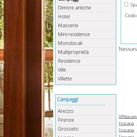
Spa
Dimore antiche
Codic
Hotel
Masserie
Mini-residence
Monolocali
Nessuna 
Multiproprietà
Residence
Ville
Villette
Campeggi
Arezzo
Affittaca
Firenze
Toscana
Grosseto
Toscana
Toscana