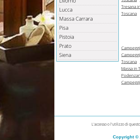
Livorno
Tresana i
Lucca
Toscana
Massa Carrara
Pisa
Pistoia
Prato
Campeggi 
Siena
Campeggi 
Toscana
Massa in 
Podenzan
Campeggi 
L'accesso o l'utilizzo di quest
Copyright ©