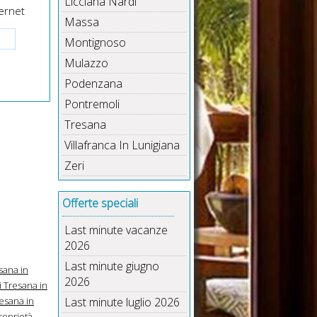
Licciana Nardi
ernet
Massa
Montignoso
Mulazzo
Podenzana
Pontremoli
Tresana
Villafranca In Lunigiana
Zeri
Offerte speciali
Last minute vacanze
2026
Last minute giugno
sana in
2026
 Tresana in
esana in
Last minute luglio 2026
roprietà