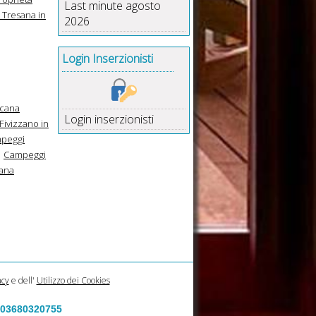
Last minute agosto
e Tresana in
2026
Login Inserzionisti
scana
Login inserzionisti
ivizzano in
peggi
Campeggi
cana
acy
e dell'
Utilizzo dei Cookies
a 03680320755