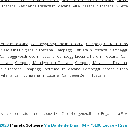
n Toscana
Residence Tresana in Toscana
Ville Tresana in Toscana
Villett
Aulla in Toscana
Campeggi Bagnone in Toscana
Campeggi Carrara in To
Casola In Lunigiana in Toscana
Campeggi Filattiera in Toscana
Campeggi F
Campeggi Fosdinovo in Toscana
Campeggi Licciana Nardi in Toscana
Cam
Toscana
Campeggi Montignoso in Toscana
Campeggi Mulazzo in Toscana
a in Toscana
Campeggi Pontremoli in Toscana
Campeggi Tresana in Tos
Villafranca In Lunigiana in Toscana
Campeggi Zeri in Toscana
o sito è subordinato all'accettazione delle
Condizioni generali
, delle
Regole della Priv
 2026
Pianeta Software
Via Dante de Blasi, 64 - 73100 Lecce - P.iv