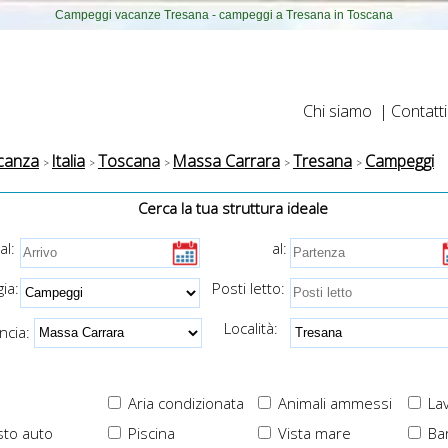
Campeggi vacanze Tresana - campeggi a Tresana in Toscana
Chi siamo
|
Contatti
canza
Italia
Toscana
Massa Carrara
Tresana
Campeggi
Cerca la tua struttura ideale
al:
al:
ia:
Posti letto:
Località:
cia:
Aria condizionata
Animali ammessi
Lav
to auto
Piscina
Vista mare
Ba