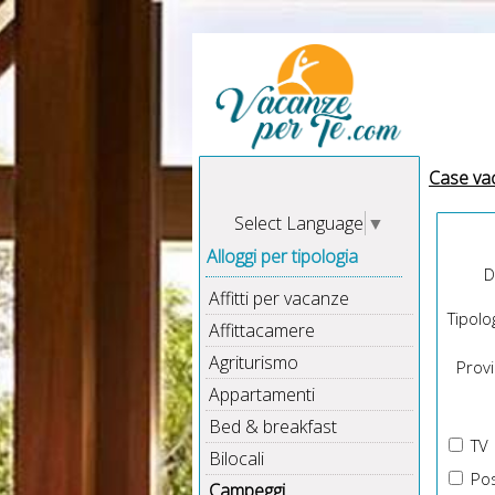
Case va
Select Language
▼
Alloggi per tipologia
D
Affitti per vacanze
Tipolog
Affittacamere
Agriturismo
Provin
Appartamenti
Bed & breakfast
TV
Bilocali
Pos
Campeggi