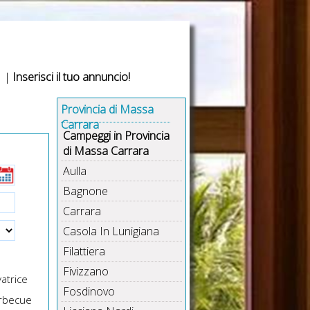
|
Inserisci il tuo annuncio!
Provincia di Massa
Carrara
Campeggi in Provincia
di Massa Carrara
Aulla
Bagnone
Carrara
Casola In Lunigiana
Filattiera
Fivizzano
atrice
Fosdinovo
rbecue