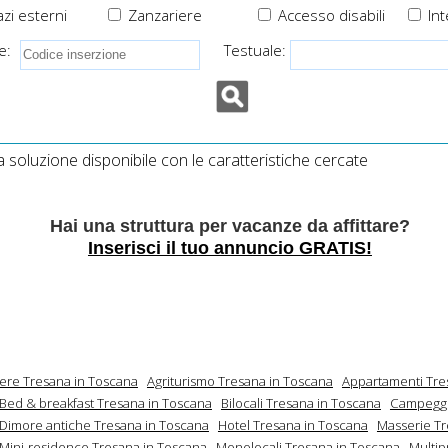
zi esterni
Zanzariere
Accesso disabili
Int
e:
Testuale:
soluzione disponibile con le caratteristiche cercate
Hai una struttura per vacanze da affittare?
Inserisci il tuo annuncio GRATIS!
mere Tresana in Toscana
Agriturismo Tresana in Toscana
Appartamenti Tre
Bed & breakfast Tresana in Toscana
Bilocali Tresana in Toscana
Campeggi
Dimore antiche Tresana in Toscana
Hotel Tresana in Toscana
Masserie Tr
Mini-residence Tresana in Toscana
Monolocali Tresana in Toscana
Multip