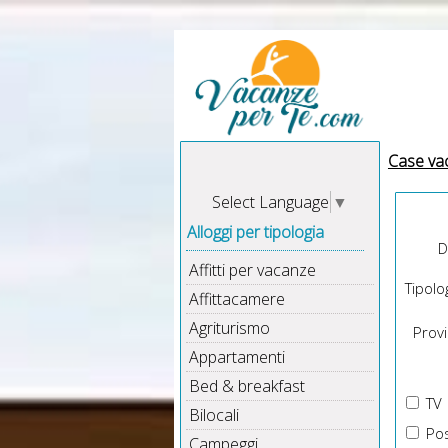
Case va
Select Language
▼
Alloggi per tipologia
D
Affitti per vacanze
Tipolog
Affittacamere
Agriturismo
Provin
Appartamenti
Bed & breakfast
TV
Bilocali
Pos
Campeggi