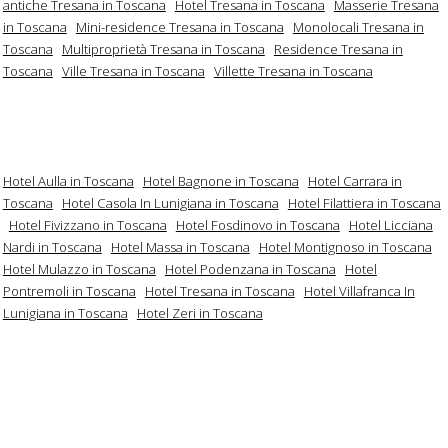
antiche Tresana in Toscana
Hotel Tresana in Toscana
Masserie Tresana
in Toscana
Mini-residence Tresana in Toscana
Monolocali Tresana in
Toscana
Multiproprietà Tresana in Toscana
Residence Tresana in
Toscana
Ville Tresana in Toscana
Villette Tresana in Toscana
Hotel Aulla in Toscana
Hotel Bagnone in Toscana
Hotel Carrara in
Toscana
Hotel Casola In Lunigiana in Toscana
Hotel Filattiera in Toscana
Hotel Fivizzano in Toscana
Hotel Fosdinovo in Toscana
Hotel Licciana
Nardi in Toscana
Hotel Massa in Toscana
Hotel Montignoso in Toscana
Hotel Mulazzo in Toscana
Hotel Podenzana in Toscana
Hotel
Pontremoli in Toscana
Hotel Tresana in Toscana
Hotel Villafranca In
Lunigiana in Toscana
Hotel Zeri in Toscana