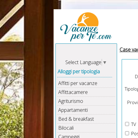
Case va
Select Language
▼
Alloggi per tipologia
D
Affitti per vacanze
Tipolog
Affittacamere
Agriturismo
Provin
Appartamenti
Bed & breakfast
TV
Bilocali
Pos
Campeggi