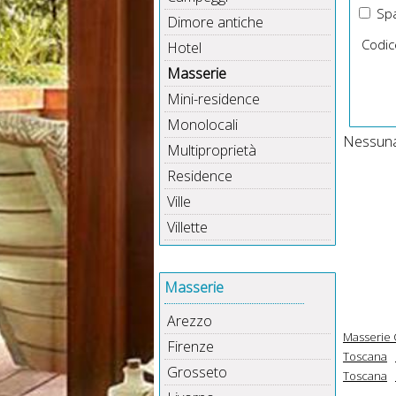
Spa
Dimore antiche
Codic
Hotel
Masserie
Mini-residence
Monolocali
Nessuna 
Multiproprietà
Residence
Ville
Villette
Masserie
Arezzo
Masserie 
Firenze
Toscana
Grosseto
Toscana