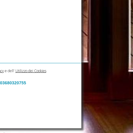
acy
e dell'
Utilizzo dei Cookies
a 03680320755