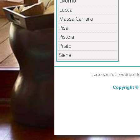
Livorno
Lucca
Massa Carrara
Pisa
Pistoia
Prato
Siena
L'accesso o l'utilizzo di quest
Copyright ©