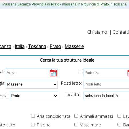
Masserie vacanze Provincia di Prato - masserie in Provincia di Prato in Toscana
Chi siamo
|
Contatti
canza
Italia
Toscana
Prato
Masserie
Cerca la tua struttura ideale
al:
al:
ia:
Posti letto:
Località:
cia:
Aria condizionata
Animali ammessi
Lav
to auto
Piscina
Vista mare
Ba