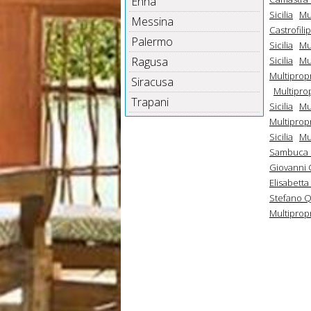
Enna
Sicilia
Mul
Messina
Castrofilip
Palermo
Sicilia
Mul
Ragusa
Sicilia
Mu
Multipropri
Siracusa
Multiprop
Trapani
Sicilia
Mu
Multipropr
Sicilia
Mu
Sambuca Di
Giovanni G
Elisabetta 
Stefano Qu
Multipropri