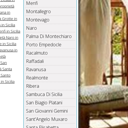
Menfi
proprietà
Montallegro
iana in
à Grotte in
Montevago
n Sicilia
Naro
fi in Sicilia
Palma Di Montechiaro
età Naro in
in Sicilia
Porto Empedocle
avanusa in
Racalmuto
ietà
Raffadali
 San
à Santa
Ravanusa
à Santo
Realmonte
in Sicilia
Ribera
Sambuca Di Sicilia
San Biagio Platani
San Giovanni Gemini
Sant'Angelo Muxaro
Santa Elisabetta