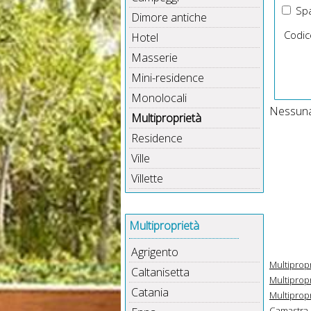
Spa
Dimore antiche
Codic
Hotel
Masserie
Mini-residence
Monolocali
Nessuna 
Multiproprietà
Residence
Ville
Villette
Multiproprietà
Agrigento
Multipropr
Caltanisetta
Multipropr
Catania
Multipropr
Camastra i