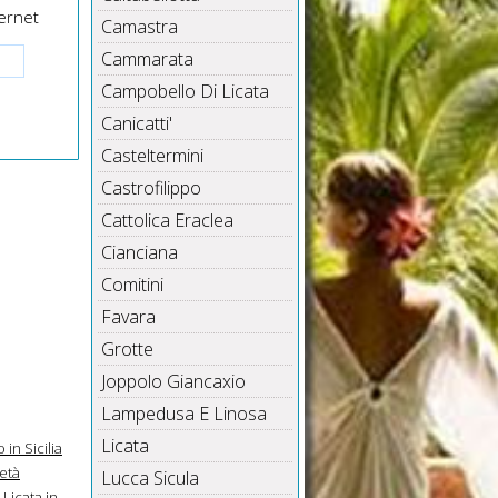
ernet
Camastra
Cammarata
Campobello Di Licata
Canicatti'
Casteltermini
Castrofilippo
Cattolica Eraclea
Cianciana
Comitini
Favara
Grotte
Joppolo Giancaxio
Lampedusa E Linosa
Licata
 in Sicilia
età
Lucca Sicula
Licata in