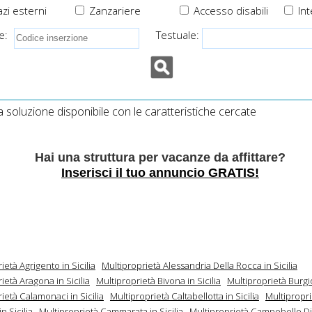
zi esterni
Zanzariere
Accesso disabili
Int
e:
Testuale:
soluzione disponibile con le caratteristiche cercate
Hai una struttura per vacanze da affittare?
Inserisci il tuo annuncio GRATIS!
ietà Agrigento in Sicilia
Multiproprietà Alessandria Della Rocca in Sicilia
ietà Aragona in Sicilia
Multiproprietà Bivona in Sicilia
Multiproprietà Burgio
ietà Calamonaci in Sicilia
Multiproprietà Caltabellotta in Sicilia
Multipropri
n Sicilia
Multiproprietà Cammarata in Sicilia
Multiproprietà Campobello Di 