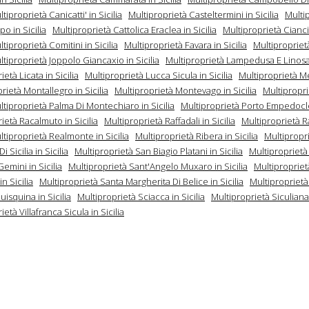
tiproprietà Canicatti' in Sicilia
Multiproprietà Casteltermini in Sicilia
Multi
po in Sicilia
Multiproprietà Cattolica Eraclea in Sicilia
Multiproprietà Cianc
tiproprietà Comitini in Sicilia
Multiproprietà Favara in Sicilia
Multipropriet
ltiproprietà Joppolo Giancaxio in Sicilia
Multiproprietà Lampedusa E Linosa i
età Licata in Sicilia
Multiproprietà Lucca Sicula in Sicilia
Multiproprietà Men
rietà Montallegro in Sicilia
Multiproprietà Montevago in Sicilia
Multipropri
ltiproprietà Palma Di Montechiaro in Sicilia
Multiproprietà Porto Empedocle 
ietà Racalmuto in Sicilia
Multiproprietà Raffadali in Sicilia
Multiproprietà R
ltiproprietà Realmonte in Sicilia
Multiproprietà Ribera in Sicilia
Multipropr
 Sicilia in Sicilia
Multiproprietà San Biagio Platani in Sicilia
Multiproprietà
emini in Sicilia
Multiproprietà Sant'Angelo Muxaro in Sicilia
Multipropriet
in Sicilia
Multiproprietà Santa Margherita Di Belice in Sicilia
Multipropriet
isquina in Sicilia
Multiproprietà Sciacca in Sicilia
Multiproprietà Siculiana 
età Villafranca Sicula in Sicilia