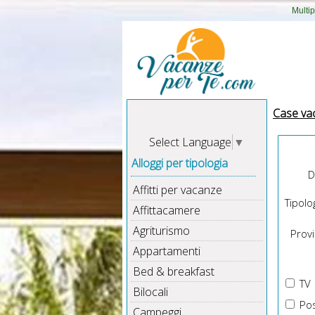
Multip
Case va
Select Language
▼
Alloggi per tipologia
D
Affitti per vacanze
Tipolog
Affittacamere
Agriturismo
Provin
Appartamenti
Bed & breakfast
TV
Bilocali
Pos
Campeggi