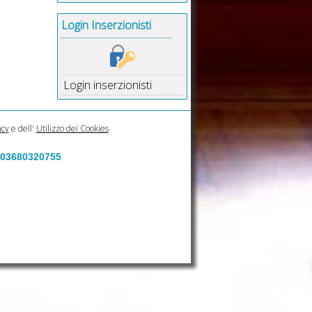
Login Inserzionisti
Login inserzionisti
acy
e dell'
Utilizzo dei Cookies
a 03680320755