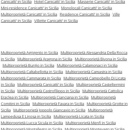
Canicatti' in Sicilia
Hotel Canicatti' in Sicilia
Masserie Canicatti' in Sicilia
Mini-residence Canicatti' in Sicilia
Monolocali Canicatti' in Sicilia
Multiproprietà Canicatti' in Sicilia
Residence Canicatti' in Sicilia
Ville
Canicatti' in Sicilia
Villette Canicatti' in Sicilia
Multiproprietà Agrigento in Sicilia
Multiproprietà Alessandria Della Rocca
in Sicilia
Multiproprietà Aragona in Sicilia
Multiproprietà Bivona in Sicilia
Multiproprietà Burgio in Sicilia
Multiproprietà Calamonaci in Sicilia
Multiproprietà Caltabellotta in Sicilia
Multiproprietà Camastra in Sicilia
Multiproprietà Cammarata in Sicilia
Multiproprietà Campobello Di Licata
in Sicilia
Multiproprietà Canicatti' in Sicilia
Multiproprietà Casteltermini
in Sicilia
Multiproprietà Castrofilippo in Sicilia
Multiproprietà Cattolica
Eraclea in Sicilia
Multiproprietà Cianciana in Sicilia
Multiproprietà
Comitini in Sicilia
Multiproprietà Favara in Sicilia
Multiproprietà Grotte in
Sicilia
Multiproprietà Joppolo Giancaxio in Sicilia
Multiproprietà
Lampedusa E Linosa in Sicilia
Multiproprietà Licata in Sicilia
Multiproprietà Lucca Sicula in Sicilia
Multiproprietà Menfi in Sicilia
Multiproprietà Montallegro in Sicilia
Multiproprietà Montevago in Sicilia