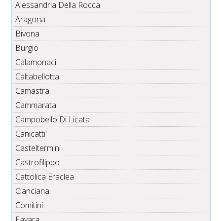
Alessandria Della Rocca
Aragona
Bivona
Burgio
Calamonaci
Caltabellotta
Camastra
Cammarata
Campobello Di Licata
Canicatti'
Casteltermini
Castrofilippo
Cattolica Eraclea
Cianciana
Comitini
Favara