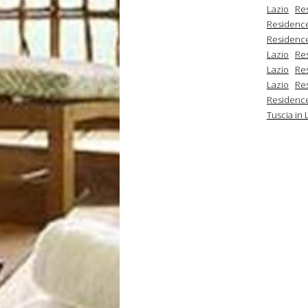
Lazio
Res
Residence
Residence
Lazio
Res
Lazio
Re
Lazio
Res
Residence 
Tuscia in 