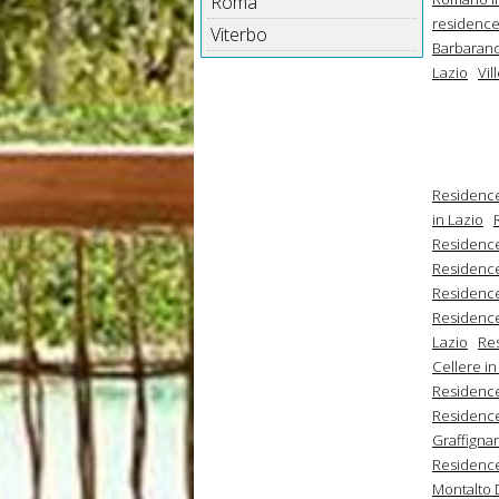
Roma
residence
Viterbo
Barbarano
Lazio
Vil
Residenc
in Lazio
Residence
Residence
Residence
Residence
Lazio
Res
Cellere in
Residence
Residence
Graffignan
Residence
Montalto D