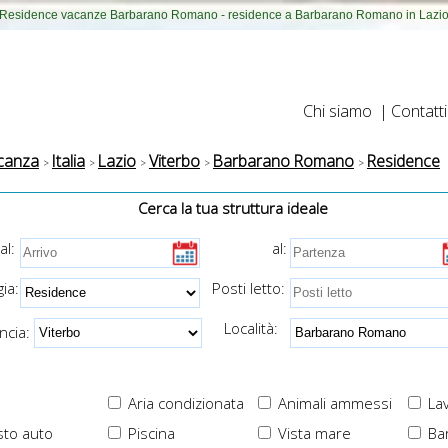
Residence vacanze Barbarano Romano - residence a Barbarano Romano in Lazi
Chi siamo
|
Contatti
canza
Italia
Lazio
Viterbo
Barbarano Romano
Residence
Cerca la tua struttura ideale
al:
al:
ia:
Posti letto:
Località:
cia:
Aria condizionata
Animali ammessi
Lav
to auto
Piscina
Vista mare
Ba