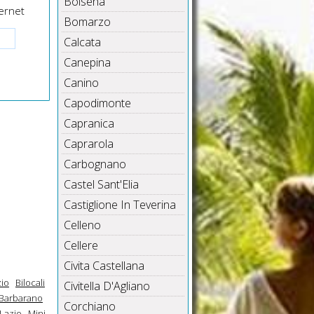
Bolsena
ernet
Bomarzo
Calcata
Canepina
Canino
Capodimonte
Capranica
Caprarola
Carbognano
Castel Sant'Elia
Castiglione In Teverina
Celleno
Cellere
Civita Castellana
zio
Bilocali
Civitella D'Agliano
 Barbarano
Corchiano
Lazio
Mini-