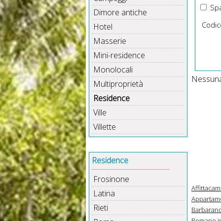
Spa
Dimore antiche
Codic
Hotel
Masserie
Mini-residence
Monolocali
Nessuna 
Multiproprietà
Residence
Ville
Villette
Residence
Frosinone
Affittaca
Latina
Appartame
Rieti
Barbarano
Romano in