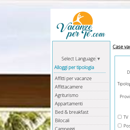
Case va
Select Language
▼
Alloggi per tipologia
D
Affitti per vacanze
Tipolog
Affittacamere
Agriturismo
Provin
Appartamenti
Bed & breakfast
TV
Bilocali
Pos
Campeggi