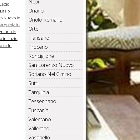
Nepi
Lazio
Onano
 Lazio
o Nuovo in
Oriolo Romano
arquinia in
Orte
entano in
Piansano
 in Lazio
anni In
Proceno
Ronciglione
San Lorenzo Nuovo
Soriano Nel Cimino
Sutri
Tarquinia
Tessennano
Tuscania
Valentano
Vallerano
Vasanello