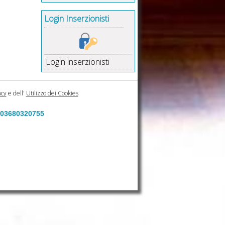
Login Inserzionisti
Login inserzionisti
acy
e dell'
Utilizzo dei Cookies
a 03680320755