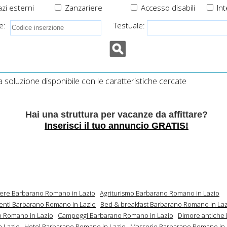
zi esterni
Zanzariere
Accesso disabili
Int
e:
Testuale:
soluzione disponibile con le caratteristiche cercate
Hai una struttura per vacanze da affittare?
Inserisci il tuo annuncio GRATIS!
mere Barbarano Romano in Lazio
Agriturismo Barbarano Romano in Lazio
nti Barbarano Romano in Lazio
Bed & breakfast Barbarano Romano in La
 Romano in Lazio
Campeggi Barbarano Romano in Lazio
Dimore antiche
 Lazio
Hotel Barbarano Romano in Lazio
Masserie Barbarano Romano in 