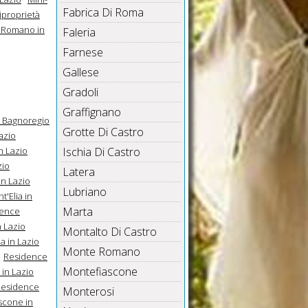
Fabrica Di Roma
iproprietà
o Romano in
Faleria
Farnese
Gallese
Gradoli
Graffignano
 Bagnoregio
Grotte Di Castro
azio
n Lazio
Ischia Di Castro
zio
Latera
n Lazio
Lubriano
'Elia in
Marta
dence
n Lazio
Montalto Di Castro
a in Lazio
Monte Romano
Residence
Montefiascone
 in Lazio
Residence
Monterosi
scone in