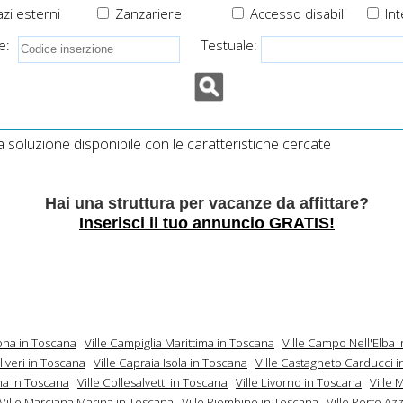
zi esterni
Zanzariere
Accesso disabili
Int
e:
Testuale:
soluzione disponibile con le caratteristiche cercate
Hai una struttura per vacanze da affittare?
Inserisci il tuo annuncio GRATIS!
bona in Toscana
Ville Campiglia Marittima in Toscana
Ville Campo Nell'Elba 
liveri in Toscana
Ville Capraia Isola in Toscana
Ville Castagneto Carducci 
na in Toscana
Ville Collesalvetti in Toscana
Ville Livorno in Toscana
Ville 
Ville Marciana Marina in Toscana
Ville Piombino in Toscana
Ville Porto Az