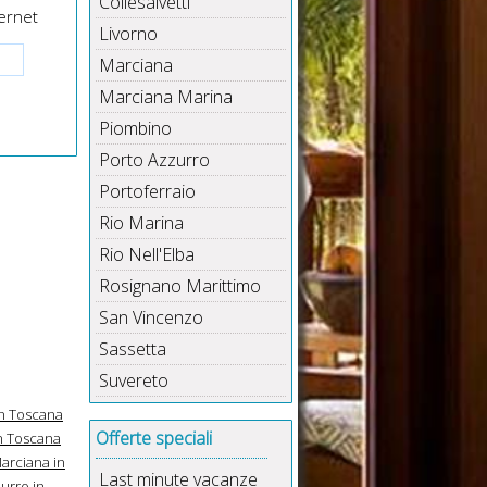
Collesalvetti
ernet
Livorno
Marciana
Marciana Marina
Piombino
Porto Azzurro
Portoferraio
Rio Marina
Rio Nell'Elba
Rosignano Marittimo
San Vincenzo
Sassetta
Suvereto
in Toscana
Offerte speciali
in Toscana
Marciana in
Last minute vacanze
zurro in