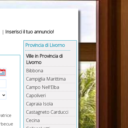
|
Inserisci il tuo annuncio!
Provincia di Livorno
Ville in Provincia di
Livorno
Bibbona
Campiglia Marittima
Campo Nell'Elba
Capoliveri
Capraia Isola
Castagneto Carducci
atrice
Cecina
rbecue