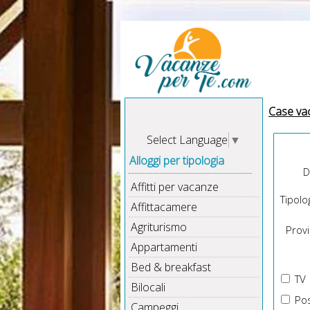
Case va
Select Language
▼
Alloggi per tipologia
D
Affitti per vacanze
Tipolog
Affittacamere
Agriturismo
Provin
Appartamenti
Bed & breakfast
TV
Bilocali
Pos
Campeggi