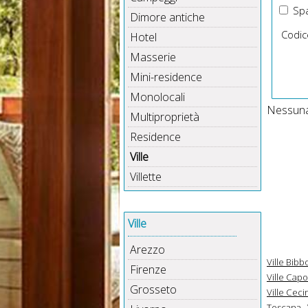
Spa
Dimore antiche
Codic
Hotel
Masserie
Mini-residence
Monolocali
Nessuna 
Multiproprietà
Residence
Ville
Villette
Ville
Arezzo
Ville Bib
Firenze
Ville Capo
Grosseto
Ville Ceci
Toscana