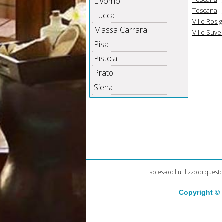
Livorno
Toscana
Lucca
Ville Ros
Massa Carrara
Ville Suve
Pisa
Pistoia
Prato
Siena
L'accesso o l'utilizzo di quest
Copyright ©