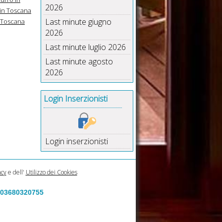
2026
a in Toscana
Last minute giugno
n Toscana
2026
Last minute luglio 2026
Last minute agosto
2026
Login Inserzionisti
Login inserzionisti
acy
e dell'
Utilizzo dei Cookies
a 03680320755