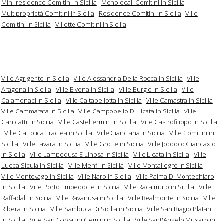
Mini-residence Comitini in Sicilia
Monolocali Comitini in Sicilia
Multiproprietà Comitini in Sicilia
Residence Comitini in Sicilia
Ville
Comitini in Sicilia
Villette Comitini in Sicilia
Ville Agrigento in Sicilia
Ville Alessandria Della Rocca in Sicilia
Ville
Aragona in Sicilia
Ville Bivona in Sicilia
Ville Burgio in Sicilia
Ville
Calamonaci in Sicilia
Ville Caltabellotta in Sicilia
Ville Camastra in Sicilia
Ville Cammarata in Sicilia
Ville Campobello Di Licata in Sicilia
Ville
Canicatti' in Sicilia
Ville Casteltermini in Sicilia
Ville Castrofilippo in Sicilia
Ville Cattolica Eraclea in Sicilia
Ville Cianciana in Sicilia
Ville Comitini in
Sicilia
Ville Favara in Sicilia
Ville Grotte in Sicilia
Ville Joppolo Giancaxio
in Sicilia
Ville Lampedusa E Linosa in Sicilia
Ville Licata in Sicilia
Ville
Lucca Sicula in Sicilia
Ville Menfi in Sicilia
Ville Montallegro in Sicilia
Ville Montevago in Sicilia
Ville Naro in Sicilia
Ville Palma Di Montechiaro
in Sicilia
Ville Porto Empedocle in Sicilia
Ville Racalmuto in Sicilia
Ville
Raffadali in Sicilia
Ville Ravanusa in Sicilia
Ville Realmonte in Sicilia
Ville
Ribera in Sicilia
Ville Sambuca Di Sicilia in Sicilia
Ville San Biagio Platani
in Sicilia
Ville San Giovanni Gemini in Sicilia
Ville Sant'Angelo Muxaro in