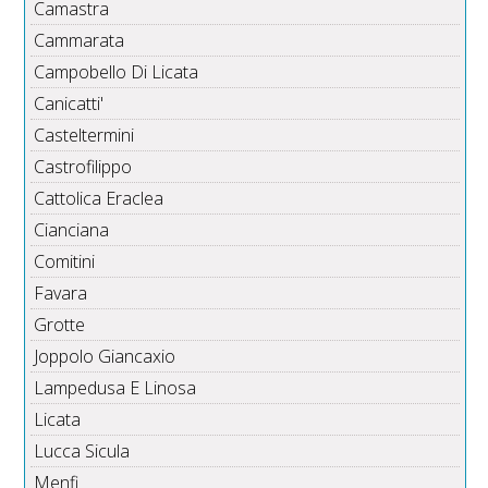
Camastra
Cammarata
Campobello Di Licata
Canicatti'
Casteltermini
Castrofilippo
Cattolica Eraclea
Cianciana
Comitini
Favara
Grotte
Joppolo Giancaxio
Lampedusa E Linosa
Licata
Lucca Sicula
Menfi