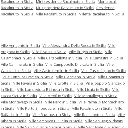
Racalmuto in Sicilia
Mini-residence Racalmuto in Sicilia
Monolocali
Racalmuto in Sicilia
Multiproprietà Racalmuto in Sicilia
Residence
Racalmuto in Sicilia
Ville Racalmuto in Sicilia
Villette Racalmuto in Sicilia
Ville Agrigento in Sicilia
Ville Alessandria Della Rocca in Sicilia
Ville
Aragona in Sicilia
Ville Bivona in Sicilia
Ville Burgio in Sicilia
Ville
Calamonaci in Sicilia
Ville Caltabellotta in Sicilia
Ville Camastra in Sicilia
Ville Cammarata in Sicilia
Ville Campobello Di Licata in Sicilia
Ville
Canicatti' in Sicilia
Ville Casteltermini in Sicilia
Ville Castrofilippo in Sicilia
Ville Cattolica Eraclea in Sicilia
Ville Cianciana in Sicilia
Ville Comitini in
Sicilia
Ville Favara in Sicilia
Ville Grotte in Sicilia
Ville Joppolo Giancaxio
in Sicilia
Ville Lampedusa E Linosa in Sicilia
Ville Licata in Sicilia
Ville
Lucca Sicula in Sicilia
Ville Menfi in Sicilia
Ville Montallegro in Sicilia
Ville Montevago in Sicilia
Ville Naro in Sicilia
Ville Palma Di Montechiaro
in Sicilia
Ville Porto Empedocle in Sicilia
Ville Racalmuto in Sicilia
Ville
Raffadali in Sicilia
Ville Ravanusa in Sicilia
Ville Realmonte in Sicilia
Ville
Ribera in Sicilia
Ville Sambuca Di Sicilia in Sicilia
Ville San Biagio Platani
in Sicilia
Ville San Giovanni Gemini in Sicilia
Ville Sant'Angelo Muxaro in