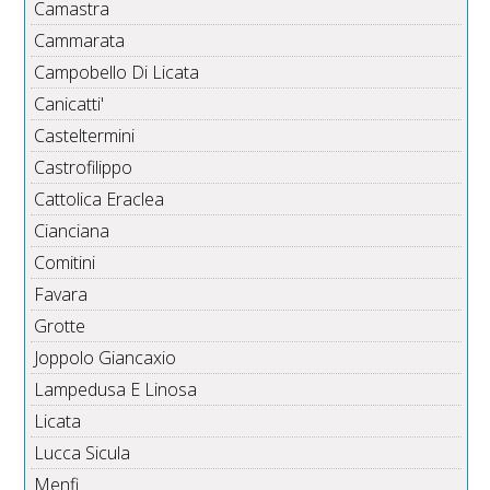
Camastra
Cammarata
Campobello Di Licata
Canicatti'
Casteltermini
Castrofilippo
Cattolica Eraclea
Cianciana
Comitini
Favara
Grotte
Joppolo Giancaxio
Lampedusa E Linosa
Licata
Lucca Sicula
Menfi