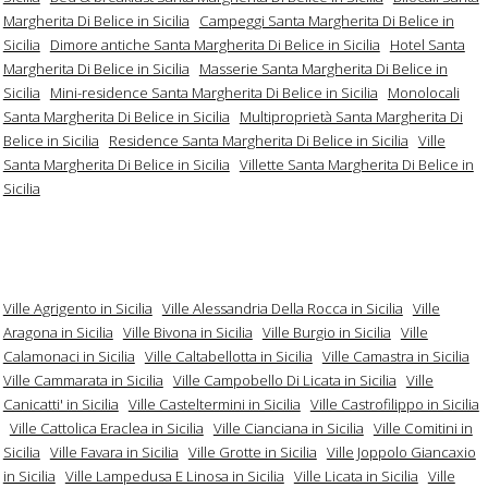
Margherita Di Belice in Sicilia
Campeggi Santa Margherita Di Belice in
Sicilia
Dimore antiche Santa Margherita Di Belice in Sicilia
Hotel Santa
Margherita Di Belice in Sicilia
Masserie Santa Margherita Di Belice in
Sicilia
Mini-residence Santa Margherita Di Belice in Sicilia
Monolocali
Santa Margherita Di Belice in Sicilia
Multiproprietà Santa Margherita Di
Belice in Sicilia
Residence Santa Margherita Di Belice in Sicilia
Ville
Santa Margherita Di Belice in Sicilia
Villette Santa Margherita Di Belice in
Sicilia
Ville Agrigento in Sicilia
Ville Alessandria Della Rocca in Sicilia
Ville
Aragona in Sicilia
Ville Bivona in Sicilia
Ville Burgio in Sicilia
Ville
Calamonaci in Sicilia
Ville Caltabellotta in Sicilia
Ville Camastra in Sicilia
Ville Cammarata in Sicilia
Ville Campobello Di Licata in Sicilia
Ville
Canicatti' in Sicilia
Ville Casteltermini in Sicilia
Ville Castrofilippo in Sicilia
Ville Cattolica Eraclea in Sicilia
Ville Cianciana in Sicilia
Ville Comitini in
Sicilia
Ville Favara in Sicilia
Ville Grotte in Sicilia
Ville Joppolo Giancaxio
in Sicilia
Ville Lampedusa E Linosa in Sicilia
Ville Licata in Sicilia
Ville