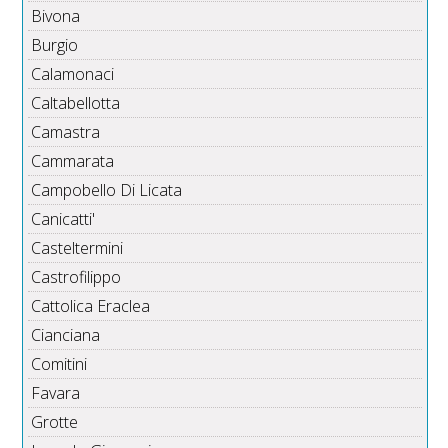
Bivona
Burgio
Calamonaci
Caltabellotta
Camastra
Cammarata
Campobello Di Licata
Canicatti'
Casteltermini
Castrofilippo
Cattolica Eraclea
Cianciana
Comitini
Favara
Grotte