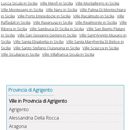
Lucca Sicula in Sicilia
Ville Menfi in Sicilia
Ville Montallegro in Sicilia
Ville Montevago in Sicilia
Ville Naro in Sicilia
Ville Palma Di Montechiaro
in Sicilia
Ville Porto Empedocle in Sicilia
Ville Racalmuto in Sicilia
Ville
Raffadali in Sicilia
Ville Ravanusa in Sicilia
Ville Realmonte in Sicilia
Ville
Ribera in Sicilia
Ville Sambuca Di Sicilia in Sicilia
Ville San Biagio Platani
in Sicilia
Ville San Giovanni Gemini in Sicilia
Ville Sant'Angelo Muxaro in
Sicilia
Ville Santa Elisabetta in Sicilia
Ville Santa Margherita Di Belice in
Sicilia
Ville Santo Stefano Quisquina in Sicilia
Ville Sciacca in Sicilia
Ville Siculiana in Sicilia
Ville Villafranca Sicula in Sicilia
Provincia di Agrigento
Ville in Provincia di Agrigento
Agrigento
Alessandria Della Rocca
Aragona