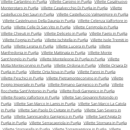
Villette Carlantino in Puglia
Villette Carpino in Puglia
Villette Casalnuovo
Monterotaro in Puglia
Villette Casalvecchio Di Puglia in Puglia
Villette
Castelluccio Dei Sauri in Puglia
Villette Castelluccio Valmaggiore in Puglia
Villette Castelnuovo Della Daunia in Puglia
Villette Celenza Valfortore in
Puglia
Villette Celle Di San Vito in Puglia
Villette Cerignola in Puglia
Villette Chieuti in Puglia
Villette Deliceto in Puglia
Villette Faeto in Puglia
Villette Foggia in Puglia
Villette Ischitella in Puglia
Villette Isole Tremiti in
Puglia
Villette Lesina in Puglia
Villette Lucera in Puglia
Villette
Manfredonia in Puglia
Villette Mattinata in Puglia
Villette Monte
Sant'Angelo in Puglia
Villette Monteleone Di Puglia in Puglia
Villette
Motta Montecorvino in Puglia
Villette Ordona in Puglia
Villette Orsara Di
Puglia in Puglia
Villette Orta Nova in Puglia
Villette Panni in Puglia
Villette Peschici in Puglia
Villette Pietramontecorvino in Puglia
Villette
Poggio Imperiale in Puglia
Villette Rignano Garganico in Puglia
Villette
Rocchetta Sant'Antonio in Puglia
Villette Rodi Garganico in Puglia
Villette Roseto Valfortore in Puglia
Villette San Giovanni Rotondo in
Puglia
Villette San Marco In Lamis in Puglia
Villette San Marco La Catola
in Puglia
Villette San Paolo Di Civitate in Puglia
Villette San Severo in
Puglia
Villette Sannicandro Garganico in Puglia
Villette Sant'Agata Di
Puglia in Puglia
Villette Serracapriola in Puglia
Villette Stornara in Puglia
Villette Stornarella in Puglia
Villette Torremaggiore in Puglia
Villette