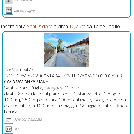
Zanzariere
Lavastoviglie
Inserzioni a
Sant'Isidoro
a circa
10,2 km
da Torre Lapillo
Codice:
07477
CIN:
IT075052C200051494
CIS:
LE07505291000015303
CASA VACANZA MARE
Sant'Isidoro, Puglia,
categoria:
Villette
da 4 a 8 posti letto, al piano terra, 1 stanza letto, 1 bagno,
100 mq, 350 mq esterni a 100 m dal mare, Scogliera bassa
e accessibile; a 100 m dalla spiaggia, Spiaggia di sabbia fine e
bianca
Aria condizionata
TV