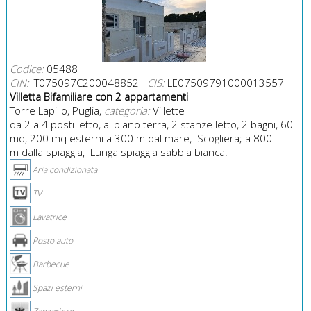
Codice:
05488
CIN:
IT075097C200048852
CIS:
LE07509791000013557
Villetta Bifamiliare con 2 appartamenti
Torre Lapillo, Puglia,
categoria:
Villette
da 2 a 4 posti letto, al piano terra, 2 stanze letto, 2 bagni, 60
mq, 200 mq esterni a 300 m dal mare, Scogliera; a 800
m dalla spiaggia, Lunga spiaggia sabbia bianca.
Aria condizionata
TV
Lavatrice
Posto auto
Barbecue
Spazi esterni