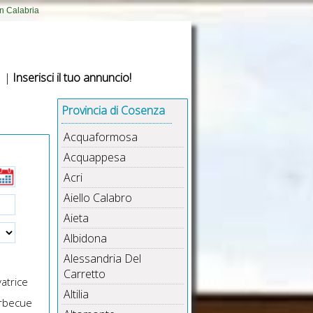
in Calabria
|
Inserisci il tuo annuncio!
Provincia di Cosenza
Acquaformosa
Acquappesa
Acri
Aiello Calabro
Aieta
Albidona
Alessandria Del
Carretto
atrice
Altilia
rbecue