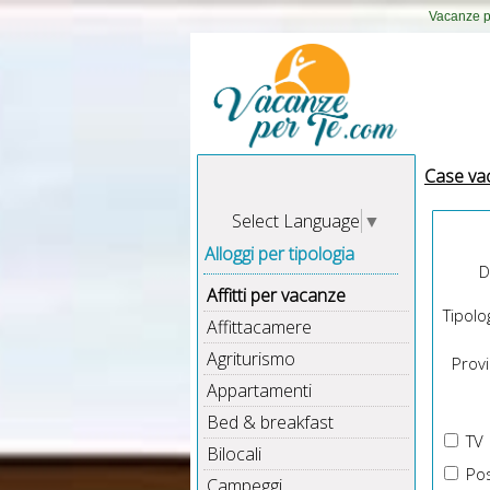
Vacanze pe
Case va
Select Language
▼
Alloggi per tipologia
D
Affitti per vacanze
Tipolog
Affittacamere
Agriturismo
Provin
Appartamenti
Bed & breakfast
TV
Bilocali
Pos
Campeggi