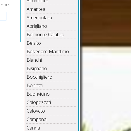
Altomonte
ernet
Amantea
Amendolara
Aprigliano
Belmonte Calabro
Belsito
Belvedere Marittimo
Bianchi
Bisignano
Bocchigliero
Bonifati
Buonvicino
Calopezzati
Caloveto
Campana
Canna