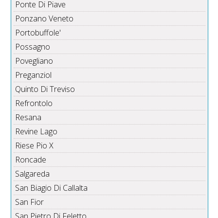
Ponte Di Piave
Ponzano Veneto
Portobuffole'
Possagno
Povegliano
Preganziol
Quinto Di Treviso
Refrontolo
Resana
Revine Lago
Riese Pio X
Roncade
Salgareda
San Biagio Di Callalta
San Fior
San Pietro Di Feletto