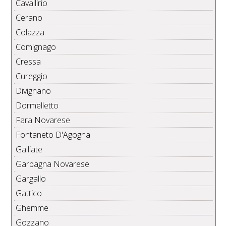
Cavallirio
Cerano
Colazza
Comignago
Cressa
Cureggio
Divignano
Dormelletto
Fara Novarese
Fontaneto D'Agogna
Galliate
Garbagna Novarese
Gargallo
Gattico
Ghemme
Gozzano