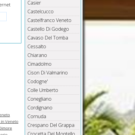
Casier
ernet
Castelcucco
Castelfranco Veneto
Castello Di Godego
Cavaso Del Tomba
Cessalto
Chiarano
Cimadolmo
Cison Di Valmarino
Codogne'
Colle Umberto
Conegliano
Cordignano
Veneto
Cornuda
 in Veneto
Crespano Del Grappa
Dimore
Crocetta Del Montello
erie