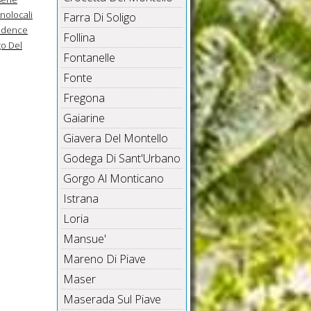
nolocali
Farra Di Soligo
idence
Follina
go Del
Fontanelle
Fonte
Fregona
Gaiarine
Giavera Del Montello
Godega Di Sant'Urbano
Gorgo Al Monticano
Istrana
Loria
Mansue'
Mareno Di Piave
Maser
Maserada Sul Piave