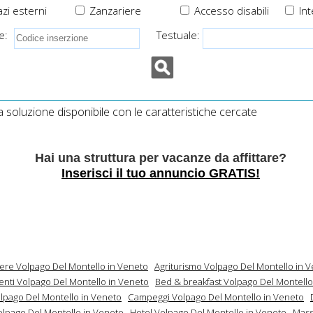
zi esterni
Zanzariere
Accesso disabili
Int
e:
Testuale:
soluzione disponibile con le caratteristiche cercate
Hai una struttura per vacanze da affittare?
Inserisci il tuo annuncio GRATIS!
mere Volpago Del Montello in Veneto
Agriturismo Volpago Del Montello in 
nti Volpago Del Montello in Veneto
Bed & breakfast Volpago Del Montello
olpago Del Montello in Veneto
Campeggi Volpago Del Montello in Veneto
olpago Del Montello in Veneto
Hotel Volpago Del Montello in Veneto
Mass