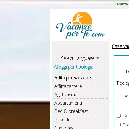
Vacanze p
Case va
Select Language
▼
Alloggi per tipologia
D
Affitti per vacanze
Tipolog
Affittacamere
Agriturismo
Provin
Appartamenti
Bed & breakfast
TV
Bilocali
Pos
Campeggi