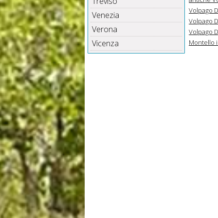
Treviso
Volpago D
Venezia
Volpago D
Verona
Volpago D
Vicenza
Montello 