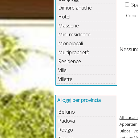
Spa
Dimore antiche
Codic
Hotel
Masserie
Mini-residence
Monolocali
Nessuna 
Multiproprietà
Residence
Ville
Villette
Alloggi per provincia
Belluno
Affittaca
Padova
Appartame
Rovigo
Bilocali V
antiche V