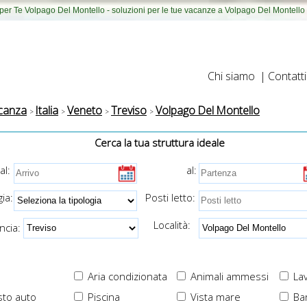
er Te Volpago Del Montello - soluzioni per le tue vacanze a Volpago Del Montello
Chi siamo
|
Contatti
canza
Italia
Veneto
Treviso
Volpago Del Montello
Cerca la tua struttura ideale
al:
al:
ia:
Posti letto:
Località:
cia:
Aria condizionata
Animali ammessi
Lav
to auto
Piscina
Vista mare
Ba