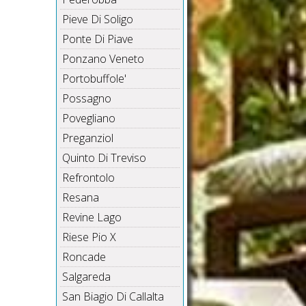
Pieve Di Soligo
Ponte Di Piave
Ponzano Veneto
Portobuffole'
Possagno
Povegliano
Preganziol
Quinto Di Treviso
Refrontolo
Resana
Revine Lago
Riese Pio X
Roncade
Salgareda
San Biagio Di Callalta