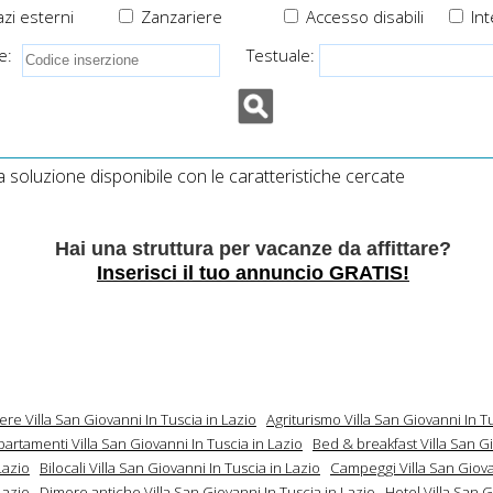
zi esterni
Zanzariere
Accesso disabili
Int
e:
Testuale:
soluzione disponibile con le caratteristiche cercate
Hai una struttura per vacanze da affittare?
Inserisci il tuo annuncio GRATIS!
ere Villa San Giovanni In Tuscia in Lazio
Agriturismo Villa San Giovanni In Tu
artamenti Villa San Giovanni In Tuscia in Lazio
Bed & breakfast Villa San G
Lazio
Bilocali Villa San Giovanni In Tuscia in Lazio
Campeggi Villa San Giova
Lazio
Dimore antiche Villa San Giovanni In Tuscia in Lazio
Hotel Villa San G