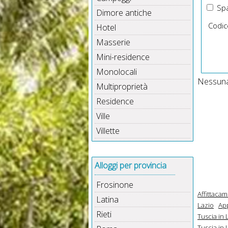
Spa
Dimore antiche
Codic
Hotel
Masserie
Mini-residence
Monolocali
Nessuna 
Multiproprietà
Residence
Ville
Villette
Alloggi per provincia
Frosinone
Affittacam
Latina
Lazio
App
Rieti
Tuscia in 
Tuscia in 