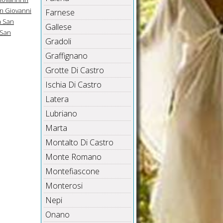
an Giovanni
Farnese
a San
Gallese
a San
Gradoli
Graffignano
Grotte Di Castro
Ischia Di Castro
Latera
Lubriano
Marta
Montalto Di Castro
Monte Romano
Montefiascone
Monterosi
Nepi
Onano