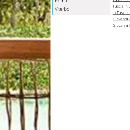
Roma
Tuscia in 
Viterbo
In Tuscia 
Giovanni I
Giovanni I