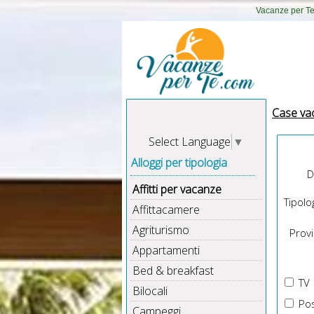
Vacanze per Te 
Case va
Select Language
▼
Alloggi per tipologia
D
Affitti per vacanze
Tipolog
Affittacamere
Agriturismo
Provin
Appartamenti
Bed & breakfast
TV
Bilocali
Pos
Campeggi