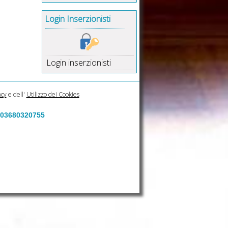
Login Inserzionisti
Login inserzionisti
acy
e dell'
Utilizzo dei Cookies
a 03680320755