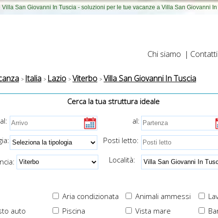
Villa San Giovanni In Tuscia - soluzioni per le tue vacanze a Villa San Giovanni In
Chi siamo
|
Contatti
canza
Italia
Lazio
Viterbo
Villa San Giovanni In Tuscia
Cerca la tua struttura ideale
al:
al:
ia:
Posti letto:
Località:
cia:
Aria condizionata
Animali ammessi
Lav
to auto
Piscina
Vista mare
Ba